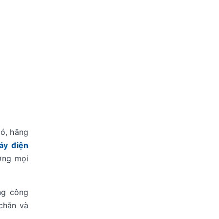
nó, hãng
áy điện
ợng mọi
ng công
chắn và