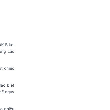
DK Bike.
rong các
ột chiếc
đặc biệt
chế nguy
o nhiều