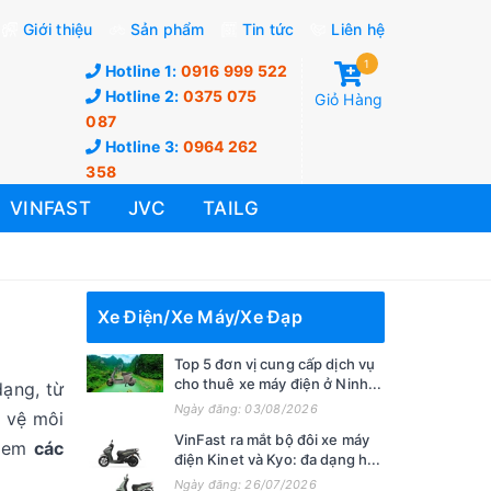
Giới thiệu
Sản phẩm
Tin tức
Liên hệ
1
Hotline 1:
0916 999 522
Hotline 2:
0375 075
Giỏ Hàng
087
Hotline 3:
0964 262
358
VINFAST
JVC
TAILG
Xe Điện/Xe Máy/Xe Đạp
Top 5 đơn vị cung cấp dịch vụ
cho thuê xe máy điện ở Ninh...
dạng, từ
Ngày đăng: 03/08/2026
 vệ môi
VinFast ra mắt bộ đôi xe máy
 xem
các
điện Kinet và Kyo: đa dạng h...
Ngày đăng: 26/07/2026