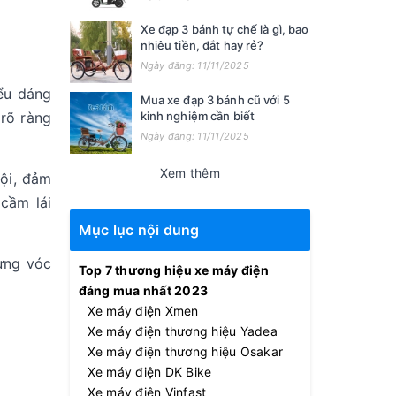
Xe đạp 3 bánh tự chế là gì, bao
nhiêu tiền, đắt hay rẻ?
Ngày đăng: 11/11/2025
ểu dáng
Mua xe đạp 3 bánh cũ với 5
rõ ràng
kinh nghiệm cần biết
Ngày đăng: 11/11/2025
Xem thêm
ội, đảm
cầm lái
Mục lục nội dung
ưng vóc
Top 7 thương hiệu xe máy điện
đáng mua nhất 2023
Xe máy điện Xmen
Xe máy điện thương hiệu Yadea
Xe máy điện thương hiệu Osakar
Xe máy điện DK Bike
Xe máy điện Vinfast