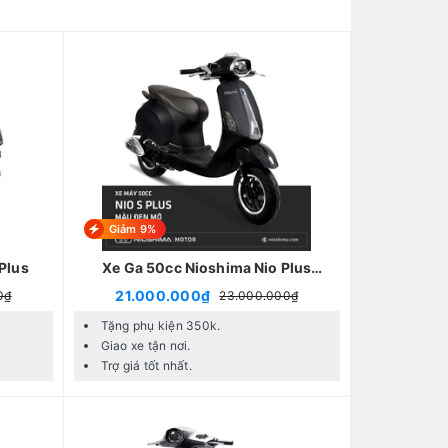
Giảm 9%
Plus
Xe Ga 50cc Nioshima Nio Plus
2024
21.000.000₫
0₫
23.000.000₫
Tặng phụ kiện 350k.
Giao xe tận nơi.
Trợ giá tốt nhất.