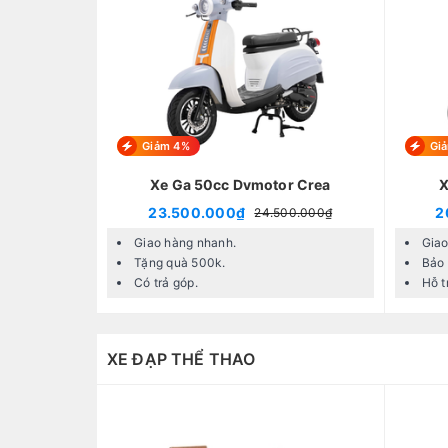
Giảm 4%
Gi
Xe Ga 50cc Dvmotor Crea
X
23.500.000₫
2
24.500.000₫
Giao hàng nhanh.
Giao
Tặng quà 500k.
Bảo 
Có trả góp.
Hỗ t
XE ĐẠP THỂ THAO