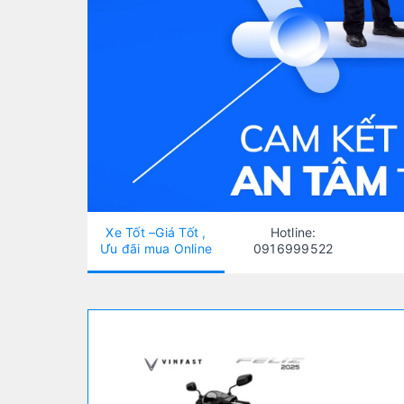
Xe Tốt –Giá Tốt ,
Hotline:
Ưu đãi mua Online
0916999522