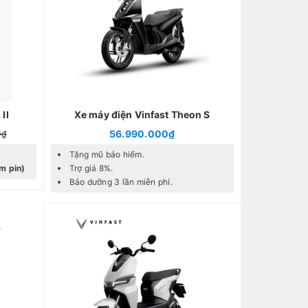
II
Xe máy điện Vinfast Theon S
56.990.000₫
0₫
Tặng mũ bảo hiểm.
m pin)
Trợ giá 8%.
Bảo dưỡng 3 lần miễn phí.