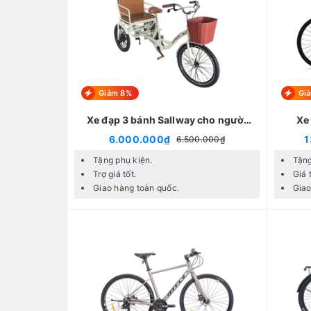
Giảm 8%
Gi
Xe đạp 3 bánh Sallway cho người
Xe
già
6.000.000₫
1
6.500.000₫
Tặng phụ kiện.
Tặng
Trợ giá tốt.
Giá 
Giao hàng toàn quốc.
Giao