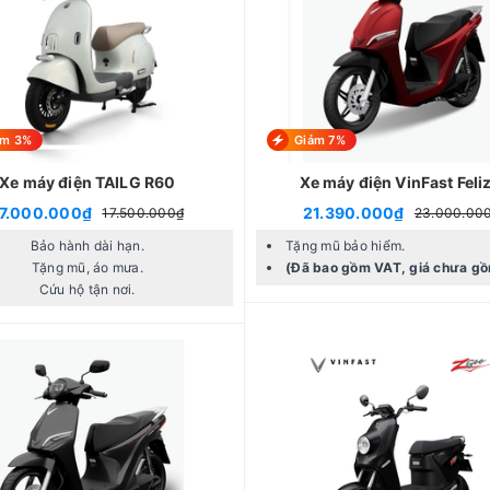
ảm 3%
Giảm 7%
Xe máy điện TAILG R60
Xe máy điện VinFast Feliz 
7.000.000₫
21.390.000₫
17.500.000₫
23.000.00
Bảo hành dài hạn.
Tặng mũ bảo hiểm.
Tặng mũ, áo mưa.
(Đã bao gồm VAT, giá chưa gồ
Cứu hộ tận nơi.