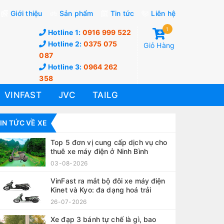
Giới thiệu
Sản phẩm
Tin tức
Liên hệ
1
Hotline 1:
0916 999 522
Hotline 2:
0375 075
Giỏ Hàng
087
Hotline 3:
0964 262
358
VINFAST
JVC
TAILG
IN TỨC VỀ XE
Top 5 đơn vị cung cấp dịch vụ cho
thuê xe máy điện ở Ninh Bình
03-08-2026
VinFast ra mắt bộ đôi xe máy điện
Kinet và Kyo: đa dạng hoá trải
nghiệm
26-07-2026
Xe đạp 3 bánh tự chế là gì, bao