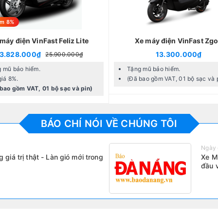
ảm 8%
máy điện VinFast Feliz Lite
Xe máy điện VinFast Zg
3.828.000₫
13.300.000₫
25.900.000₫
 mũ bảo hiểm.
Tặng mũ bảo hiểm.
giá 8%.
(Đã bao gồm VAT, 01 bộ sạc và 
bao gồm VAT, 01 bộ sạc và pin)
BÁO CHÍ NÓI VỀ CHÚNG TÔI
Ngày 
giá trị thật - Làn gió mới trong
Xe M
đầu 