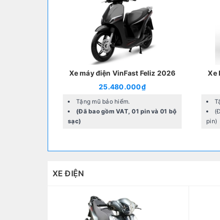
Xe máy điện VinFast Feliz 2026
Xe 
25.480.000₫
Tặng mũ bảo hiểm.
T
(Đã bao gồm VAT, 01 pin và 01 bộ
(
sạc)
pin)
XE ĐIỆN