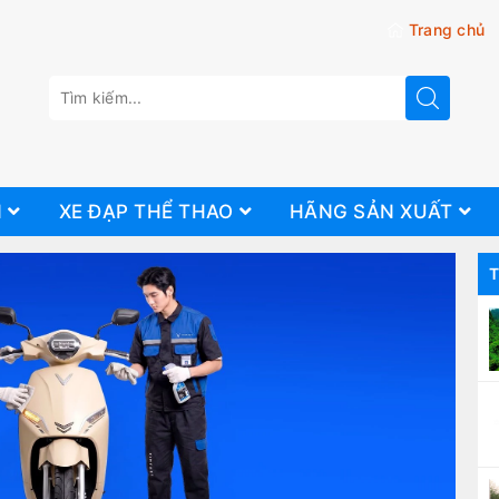
Trang chủ
N
XE ĐẠP THỂ THAO
HÃNG SẢN XUẤT
T