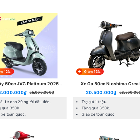
ảm 12%
Giảm 13%
y 50cc JVC Platinum 2025 (
Xe Ga 50cc Nioshima Crea 
Pro )
2.000.000₫
20.500.000₫
25.000.000₫
23.500.00
ãi 1tr cho 20 người đầu tiên.
Trợ giá 1 triệu.
 quà 350k.
Tặng quà 350k.
 xe toàn quốc.
Giao xe toàn quốc.