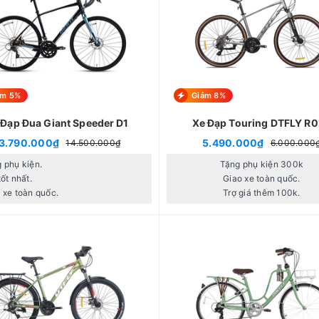
ảm 5%
Giảm 8%
 Đạp Đua Giant Speeder D1
Xe Đạp Touring DTFLY R
3.790.000₫
5.490.000₫
14.500.000₫
6.000.000
 phụ kiện.
Tặng phụ kiện 300k
tốt nhất.
Giao xe toàn quốc.
 xe toàn quốc.
Trợ giá thêm 100k.