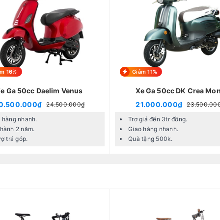
ảm 16%
Giảm 11%
e Ga 50cc Daelim Venus
Xe Ga 50cc DK Crea Mo
0.500.000₫
21.000.000₫
24.500.000₫
23.500.00
 hàng nhanh.
Trợ giá đến 3tr đồng.
hành 2 năm.
Giao hàng nhanh.
rợ trả góp.
Quà tặng 500k.