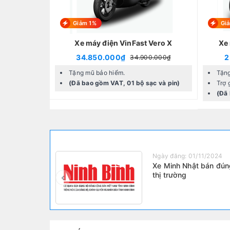
Giảm 1%
Gi
Xe máy điện VinFast Vero X
Xe 
34.850.000₫
2
34.900.000₫
Tặng mũ bảo hiểm.
Tặng
(Đã bao gồm VAT, 01 bộ sạc và pin)
Trợ 
(Đã 
Ngày đăng: 01/11/2024
Xe Minh Nhật bán đúng 
thị trường