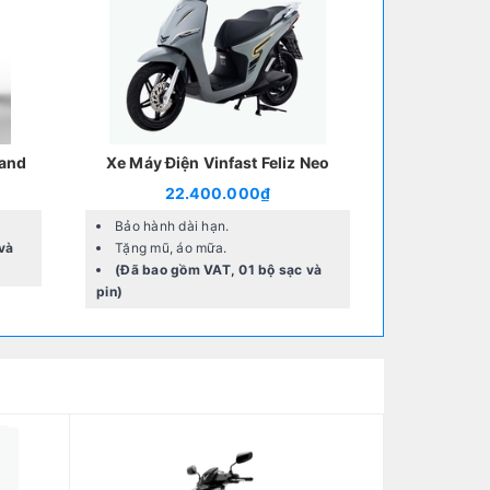
Giảm 8%
rand
Xe Máy Điện Vinfast Feliz Neo
Xe máy đi
22.400.000₫
26.496
Bảo hành dài hạn.
Bảo hành 
và
Tặng mũ, áo mữa.
Tặng mũ, 
(Đã bao gồm VAT, 01 bộ sạc và
(Đã bao g
pin)
ắc quy)