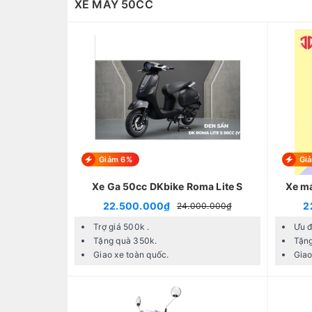
XE MÁY 50CC
Giảm 6%
Gi
Xe Ga 50cc DKbike Roma Lite S
Xe má
22.500.000₫
2
24.000.000₫
Trợ giá 500k .
Ưu đ
Tặng quà 350k.
Tặng
Giao xe toàn quốc.
Giao