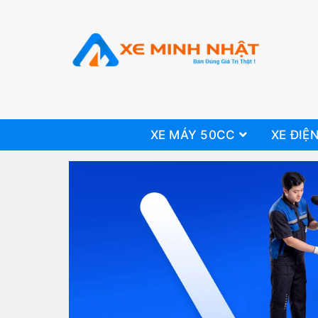
XE MÁY 50CC
XE ĐIỆ