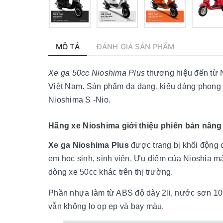
MÔ TẢ
ĐÁNH GIÁ SẢN PHẨM
Xe ga 50cc Nioshima Plus
thương hiệu đến từ N
Việt Nam. Sản phẩm đa dạng, kiểu dáng phong c
Nioshima S -Nio.
Hãng xe Nioshima giới thiệu phiên bản nâng 
Xe ga Nioshima Plus
được trang bị khối động 
em học sinh, sinh viên. Ưu điểm của Nioshia m
dòng xe 50cc khác trên thị trường.
Phần nhựa làm từ ABS độ dày 2li, nước sơn 10 
vẫn không lo ọp ẹp và bay màu.