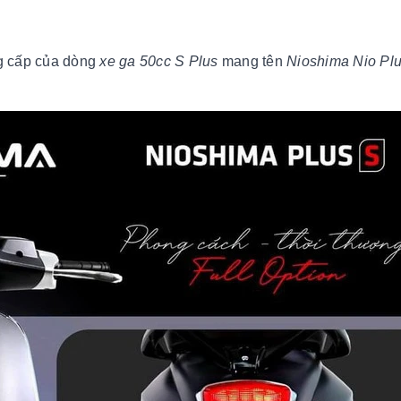
g cấp của dòng
xe ga 50cc S Plus
mang tên
Nioshima Nio Pl