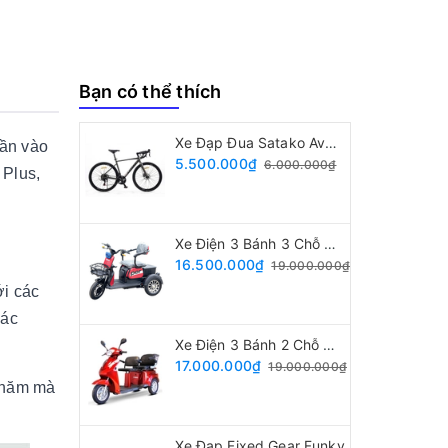
Bạn có thể thích
Xe Đạp Đua Satako Avakan
hần vào
5.500.000₫
6.000.000₫
 Plus,
Xe Điện 3 Bánh 3 Chỗ Ngồi
16.500.000₫
19.000.000₫
ới các
các
Xe Điện 3 Bánh 2 Chỗ Ngồi
17.000.000₫
19.000.000₫
0 năm mà
Xe Đạp Fixed Gear Funky