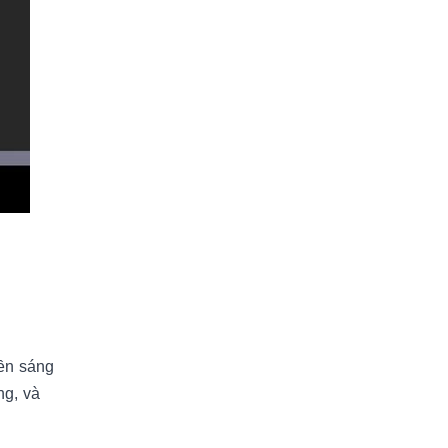
bền sáng
ng, và