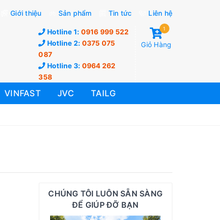
Giới thiệu
Sản phẩm
Tin tức
Liên hệ
1
Hotline 1:
0916 999 522
Hotline 2:
0375 075
Giỏ Hàng
087
Hotline 3:
0964 262
358
VINFAST
JVC
TAILG
CHÚNG TÔI LUÔN SẴN SÀNG
ĐỂ GIÚP ĐỠ BẠN