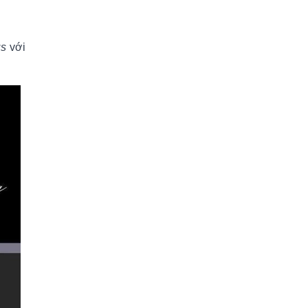
us
với