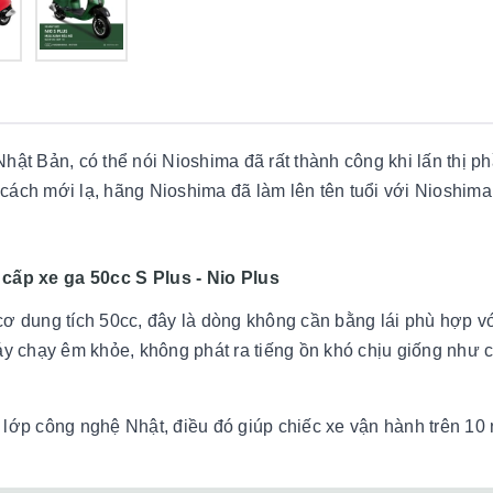
hật Bản, có thể nói Nioshima đã rất thành công khi lấn thị p
ách mới lạ, hãng Nioshima đã làm lên tên tuổi với Nioshima
cấp xe ga 50cc S Plus - Nio Plus
cơ dung tích 50cc, đây là dòng không cần bằng lái phù hợp v
áy chạy êm khỏe, không phát ra tiếng ồn khó chịu giống như 
lớp công nghệ Nhật, điều đó giúp chiếc xe vận hành trên 1