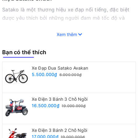
Satako là một thương hiệu xe đạp nổi tiếng, đặc biệt
được yêu thích bởi những người đam mê tốc độ và
muốn trải nghiệm cảm giác mạnh mẽ trên đường đua.
Một trong những mẫu xe được săn đón nhiều nhất của
Xem thêm
Satako chính là Avakan.
Bạn có thể thích
Xe Đạp Đua Satako Avakan
5.500.000₫
6.000.000₫
Xe Điện 3 Bánh 3 Chỗ Ngồi
16.500.000₫
19.000.000₫
Xe Điện 3 Bánh 2 Chỗ Ngồi
17.000.000₫
19.000.000₫