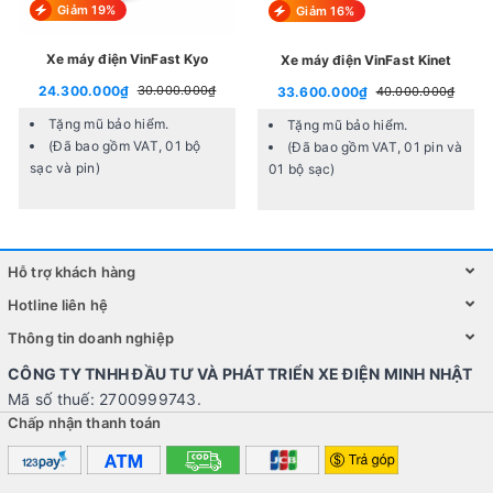
Thiết kế và Khung sườn
Giảm 19%
Giảm 16%
Với thiết kế tinh tế và khung sườn chắc chắn, xe đạp
Xe máy điện VinFast Kyo
Xe máy điện VinFast Kinet
đua Satako Avakan mang đến trải nghiệm đạp xe
24.300.000₫
30.000.000₫
33.600.000₫
40.000.000₫
chuyên nghiệp và thú vị. Khung nhôm 6061 cao cấp
Tặng mũ bảo hiểm.
Tặng mũ bảo hiểm.
đảm bảo độ bền bỉ, chịu lực tốt, giúp người đạp yên
(Đã bao gồm VAT, 01 bộ
(Đã bao gồm VAT, 01 pin và
tâm chinh phục mọi cung đường.
sạc và pin)
01 bộ sạc)
Hỗ trợ khách hàng
Hotline liên hệ
Thông tin doanh nghiệp
CÔNG TY TNHH ĐẦU TƯ VÀ PHÁT TRIỂN XE ĐIỆN MINH NHẬT
Mã số thuế: 2700999743.
Chấp nhận thanh toán