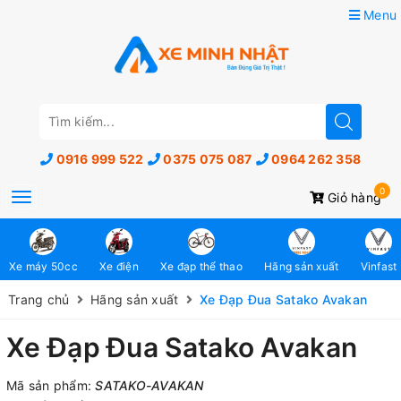
Menu
0916 999 522
0375 075 087
0964 262 358
0
Toggle
Giỏ hàng
navigation
Xe máy 50cc
Xe điện
Xe đạp thể thao
Hãng sản xuất
Vinfast
Trang chủ
Hãng sản xuất
Xe Đạp Đua Satako Avakan
Xe Đạp Đua Satako Avakan
Mã sản phẩm:
SATAKO-AVAKAN