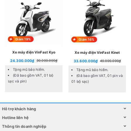
Giảm 19%
Giảm 16%
Xe máy điện VinFast Kyo
Xe máy điện VinFast Kinet
24.300.000₫
30.000.000₫
33.600.000₫
40.000.000₫
Tặng mũ bảo hiểm.
Tặng mũ bảo hiểm.
(Đã bao gồm VAT, 01 bộ
(Đã bao gồm VAT, 01 pin và
sạc và pin)
01 bộ sạc)
Xe máy điện SH Vision Việt Thái có thiết kế hiện đại đi cùng
hiệu suất vận hành tốt, phù hợp nhu cầu đi lại trong thành phố
Hỗ trợ khách hàng
>> Xem thêm sản phẩm:
Hotline liên hệ
Xe máy điện Vinfast Theon S
Thông tin doanh nghiệp