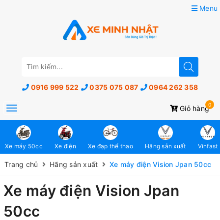
Menu
0916 999 522
0375 075 087
0964 262 358
0
Toggle
Giỏ hàng
navigation
Xe máy 50cc
Xe điện
Xe đạp thể thao
Hãng sản xuất
Vinfast
Trang chủ
Hãng sản xuất
Xe máy điện Vision Jpan 50cc
Xe máy điện Vision Jpan
50cc