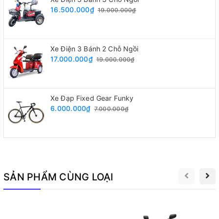
Quãng đường di chuyển
80 – 90 km/lần sạc
16.500.000₫
19.000.000₫
Tốc độ tối đa
Khoảng 45 – 50 km/h (theo c
Xe Điện 3 Bánh 2 Chỗ Ngồi
17.000.000₫
19.000.000₫
Hệ thống phanh
Phanh đĩa trước, phanh tang
Xe Đạp Fixed Gear Funky
Loại xe
Xe máy điện phong cách SH
6.000.000₫
7.000.000₫
Đối tượng phù hợp
Học sinh, sinh viên, người đi l
Thời gian sạc
Khoảng 6 – 8 giờ
SẢN PHẨM CÙNG LOẠI