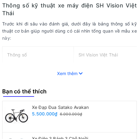
Thông số kỹ thuật xe máy điện SH Vision Việt
Thái
Trước khi đi sâu vào đánh giá, dưới đây là bảng thông số kỹ
thuật cơ bản giúp người dùng có cái nhìn tổng quan về mẫu xe
này:
Thông số
SH Vision Việt Thái
Xem thêm
Hệ thống điện
72V20Ah
Bạn có thể thích
Động cơ
1300W
Xe Đạp Đua Satako Avakan
5.500.000₫
6.000.000₫
IC điều khiển
1300W
Xe Điện 3 Bánh 3 Chỗ Ngồi