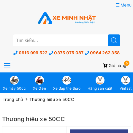
Menu
0916 999 522
0375 075 087
0964 262 358
0
Toggle
Giỏ hàng
navigation
Xe máy 50cc
Xe điện
Xe đạp thể thao
Hãng sản xuất
Vinfast
Trang chủ
Thương hiệu xe 50CC
Thương hiệu xe 50CC