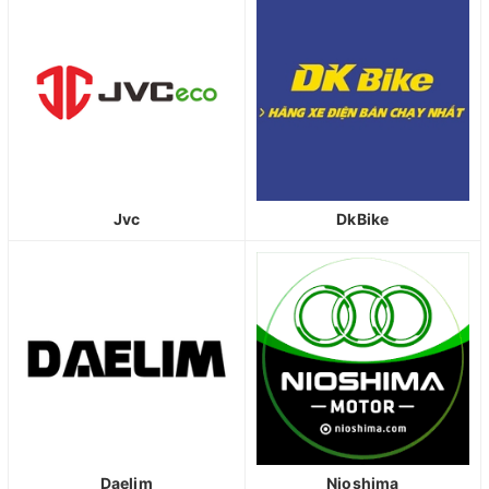
Jvc
DkBike
Daelim
Nioshima