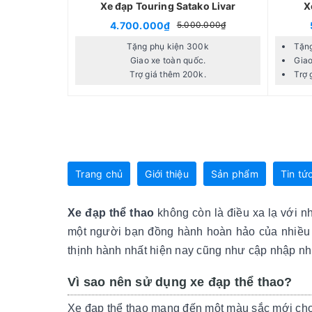
Xe đạp Touring Satako Livar
X
4.700.000₫
5.000.000₫
Tặng phụ kiện 300k
Tặn
Giao xe toàn quốc.
Giao
Trợ giá thêm 200k.
Trợ 
Trang chủ
Giới thiệu
Sản phẩm
Tin tứ
Xe đạp thể thao
không còn là điều xa lạ với nh
một người bạn đồng hành hoàn hảo của nhiều 
thịnh hành nhất hiện nay cũng như cập nhập n
Vì sao nên sử dụng xe đạp thể thao?
Xe đạp thể thao mang đến một màu sắc mới cho 