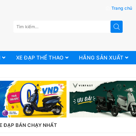
Trang chủ
N
XE ĐẠP THỂ THAO
HÃNG SẢN XUẤT
XE ĐẠP BÁN CHẠY NHẤT