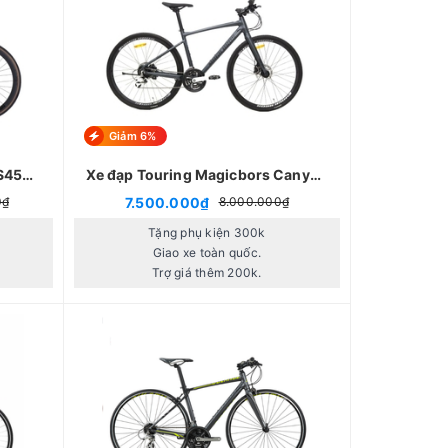
Giảm 6%
 S450
Xe đạp Touring Magicbors Canyon
3
7.500.000₫
0₫
8.000.000₫
Tặng phụ kiện 300k
Giao xe toàn quốc.
Trợ giá thêm 200k.