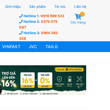
Giới thiệu
Sản phẩm
Tin tức
Liên hệ
1
Hotline 1:
0916 999 522
Hotline 2:
0375 075
Giỏ Hàng
087
Hotline 3:
0964 262
358
VINFAST
JVC
TAILG