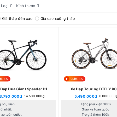
 Loại
Kích thước
Giá thấp đến cao
Giá cao xuống thấp
ảm 5%
Giảm 8%
 Đạp Đua Giant Speeder D1
Xe Đạp Touring DTFLY R
3.790.000₫
5.490.000₫
14.500.000₫
6.000.000
 phụ kiện.
Tặng phụ kiện 300k
tốt nhất.
Giao xe toàn quốc.
 xe toàn quốc.
Trợ giá thêm 100k.