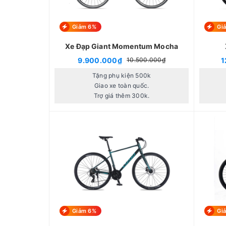
Giảm 6%
Gi
Xe Đạp Giant Momentum Mocha
9.900.000₫
1
10.500.000₫
Tặng phụ kiện 500k
Giao xe toàn quốc.
Trợ giá thêm 300k.
Giảm 6%
Gi