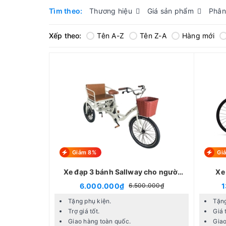
Tìm theo:
Thương hiệu
Giá sản phẩm
Phân
Xếp theo:
Tên A-Z
Tên Z-A
Hàng mới
Giảm 8%
Gi
Xe đạp 3 bánh Sallway cho người
Xe
già
6.000.000₫
1
6.500.000₫
Tặng phụ kiện.
Tặng
Trợ giá tốt.
Giá 
Giao hàng toàn quốc.
Giao