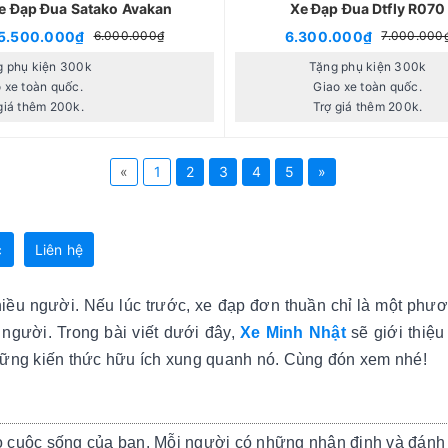
e Đạp Đua Satako Avakan
Xe Đạp Đua Dtfly R070
5.500.000₫
6.300.000₫
6.000.000₫
7.000.000
g phụ kiện 300k
Tặng phụ kiện 300k
 xe toàn quốc.
Giao xe toàn quốc.
giá thêm 200k.
Trợ giá thêm 200k.
«
1
2
3
4
5
»
c
Liên hệ
iều người. Nếu lúc trước, xe đạp đơn thuần chỉ là một phươn
người. Trong bài viết dưới đây,
Xe Minh Nhật
sẽ giới thiệu
hững kiến thức hữu ích xung quanh nó. Cùng đón xem nhé!
cuộc sống của bạn. Mỗi người có những nhận định và đánh g