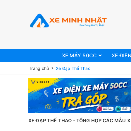
XE MÁY 50CC
XE ĐIỆ
Trang chủ
Xe Đạp Thể Thao
XE ĐẠP THỂ THAO - TỔNG HỢP CÁC MẪU 