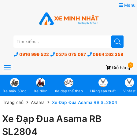
Menu
0916 999 522
0375 075 087
0964 262 358
0
Toggle
Giỏ hàng
navigation
Xe máy 50cc
Xe điện
Xe đạp thể thao
Hãng sản xuất
Vinfast
Trang chủ
Asama
Xe Đạp Đua Asama RB SL2804
Xe Đạp Đua Asama RB
SL2804