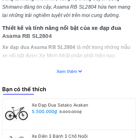
Shimano đáng tin cậy, Asama RB SL2804 hứa hẹn mang
lại những trải nghiệm tuyệt vời trên mọi cung đường.
Thiết kế và tính năng nổi bật của xe đạp đua
Asama RB SL2804
Xe đạp đua Asama RB SL2804
là một trong những mẫu
xe nổi bật được Xe Minh Nhật phân phối hiện nay.
Thiết kế khung sườn
Xem thêm
Asama RB SL2804 sở hữu khung nhôm kích thước 48cm,
giúp xe nhẹ nhàng nhưng vẫn đảm bảo độ chắc chắn.
Bạn có thể thích
Phuộc sắt không nhún giúp xe duy trì sự ổn định khi di
Xe Đạp Đua Satako Avakan
chuyển qua các địa hình khác nhau, đồng thời giảm thiểu
5.500.000₫
6.000.000₫
tình trạng rung lắc.
Thiết kế khung xe không chỉ đảm bảo yếu tố thẩm mỹ mà
Xe Điện 3 Bánh 3 Chỗ Ngồi