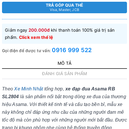
TRẢ GÓP QUA THẺ
Visa, Master, JCB
Giảm ngay
200.000đ
khi thanh toán 100% giá trị sản
phẩm.
Click xem thể lệ
0916 999 522
Gọi điện để được tư vấn:
MÔ TẢ
ĐÁNH GIÁ SẢN PHẨM
Theo
Xe Minh Nhật
tổng hợp,
xe đạp đua Asama RB
SL2804
là sản phẩm nổi bật trong dòng xe đua của thương
hiệu Asama. Với thiết kế tinh tế và cấu tạo bền bỉ, mẫu xe
này không chỉ đáp ứng nhu cầu của những người đam mê
tốc độ mà còn phù hợp với những người mới bắt đầu. Được
trang bị khung nhôm nhẹ cùng hệ thống truyền động