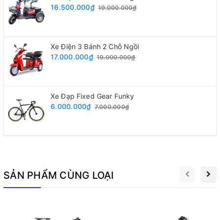
còn giúp người sử dụng dễ dàng kiểm soát và vận hành xe
16.500.000₫
19.000.000₫
ở tốc độ cao.
Xe Điện 3 Bánh 2 Chỗ Ngồi
17.000.000₫
19.000.000₫
Xe Đạp Fixed Gear Funky
6.000.000₫
7.000.000₫
SẢN PHẨM CÙNG LOẠI