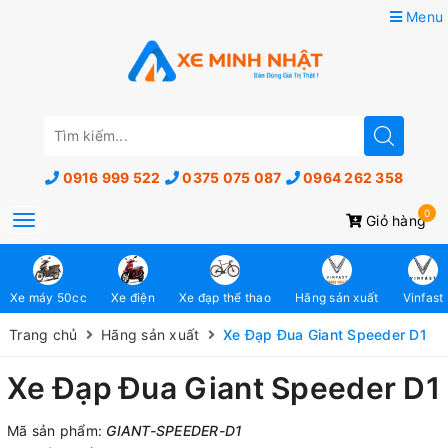
Menu
0916 999 522
0375 075 087
0964 262 358
0
Toggle
Giỏ hàng
navigation
Xe máy 50cc
Xe điện
Xe đạp thể thao
Hãng sản xuất
Vinfast
Trang chủ
Hãng sản xuất
Xe Đạp Đua Giant Speeder D1
Xe Đạp Đua Giant Speeder D1
Mã sản phẩm:
GIANT-SPEEDER-D1