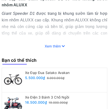
nhôm ALUXX
Giant Speeder D1
được trang bị khung sườn làm từ hợp
kim nhôm ALUXX cao cấp. Khung nhôm ALUXX không chỉ
nhẹ mà còn cứng cáp và bền bỉ, giúp giảm trọng lượng
tổng thể của xe, giúp dễ dàng di chuyển trên các con
đường dài mà không làm giảm hiệu suất.
Xem thêm
Việc sử dụng vật liệu nhôm này cũng giúp chiếc xe có khả
năng chống lại các tác động mạnh, đảm bảo sự ổn định và
Bạn có thể thích
an toàn khi di chuyển qua các địa hình khác nhau. Thiết kế
khung giúp phân phối lực đều, tạo sự cân bằng tối ưu khi
Xe Đạp Đua Satako Avakan
lái xe, giúp bạn dễ dàng kiểm soát xe dù ở tốc độ cao hay
5.500.000₫
6.000.000₫
trên những đoạn đường gồ ghề, đồng thời đem lại sự thoải
mái tối đa cho người lái trong suốt hành trình dài.
Xe Điện 3 Bánh 3 Chỗ Ngồi
16.500.000₫
19.000.000₫