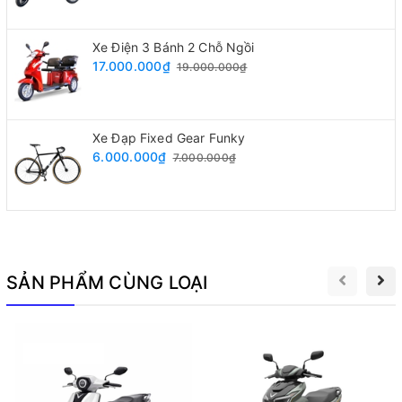
Xe Điện 3 Bánh 2 Chỗ Ngồi
17.000.000₫
19.000.000₫
Xe Đạp Fixed Gear Funky
6.000.000₫
7.000.000₫
Xe đạp đua GIANT Speeder D1 được làm từ hợp kim
nhôm ALUXX cao cấp
>> Xem thêm:
SẢN PHẨM CÙNG LOẠI
Xe Đạp Đua Java Siluro 6
Xe Đạp Đua Titatec Windfire 6.2
Xe đạp đua GIANT Speeder D1 trang bị bộ truyền động
Shimano Claris 16 cấp