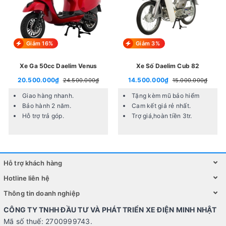
Ưu điểm dvmotor Crea
Giảm 16%
Giảm 3%
Xe Ga 50cc Daelim Venus
Xe Số Daelim Cub 82
20.500.000₫
14.500.000₫
24.500.000₫
15.000.000₫
Giao hàng nhanh.
Tặng kèm mũ bảo hiểm
Bảo hành 2 năm.
Cam kết giá rẻ nhất.
Hỗ trợ trả góp.
Trợ giá,hoàn tiền 3tr.
Hỗ trợ khách hàng
Hotline liên hệ
Tiết kiệm nhiên liệu
Thông tin doanh nghiệp
CÔNG TY TNHH ĐẦU TƯ VÀ PHÁT TRIỂN XE ĐIỆN MINH NHẬT
Dvmotor Crea trang bị động cơ xăng 4 kỳ, làm mát bằng
Mã số thuế: 2700999743.
không khí, giúp tiết kiệm nhiên liệu hiệu quả. Phanh đĩa