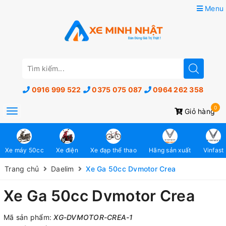
Menu
0916 999 522
0375 075 087
0964 262 358
0
Toggle
Giỏ hàng
navigation
Xe máy 50cc
Xe điện
Xe đạp thể thao
Hãng sản xuất
Vinfast
Trang chủ
Daelim
Xe Ga 50cc Dvmotor Crea
Xe Ga 50cc Dvmotor Crea
Mã sản phẩm:
XG-DVMOTOR-CREA-1