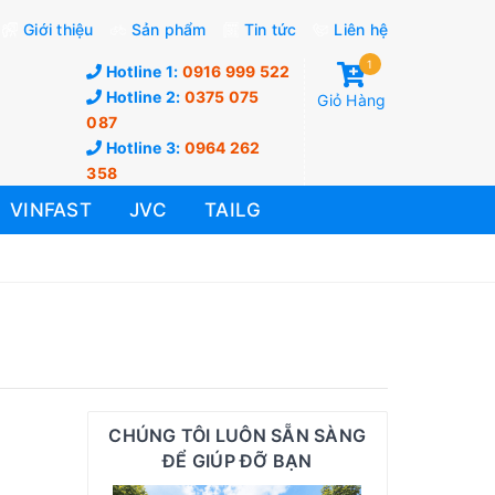
Giới thiệu
Sản phẩm
Tin tức
Liên hệ
1
Hotline 1:
0916 999 522
Hotline 2:
0375 075
Giỏ Hàng
087
Hotline 3:
0964 262
358
VINFAST
JVC
TAILG
CHÚNG TÔI LUÔN SẴN SÀNG
ĐỂ GIÚP ĐỠ BẠN