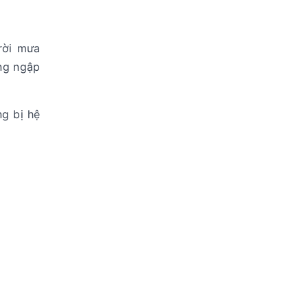
rời mưa
ờng ngập
g bị hệ