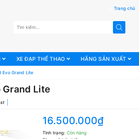
Trang chủ
N
XE ĐẠP THỂ THAO
HÃNG SẢN XUẤT
t Evo Grand Lite
 Grand Lite
ast
16.500.000₫
Tình trạng:
Còn hàng