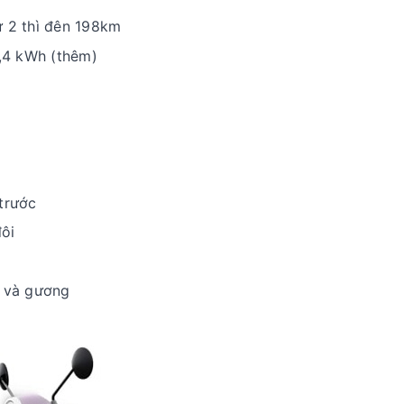
ứ 2 thì đên 198km
2,4 kWh (thêm)
 trước
ôi
n và gương