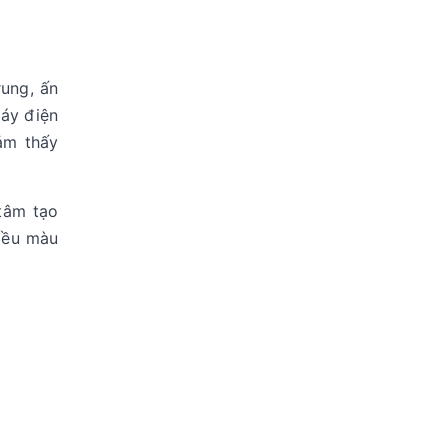
rung, ấn
máy điện
ảm thấy
 tâm tạo
iều màu