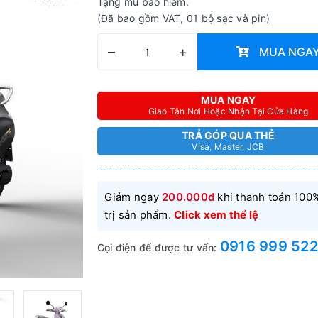
Tặng mũ bảo hiểm.
(Đã bao gồm VAT, 01 bộ sạc và pin)
–
+
MUA NGA
MUA NGAY
Giao Tận Nơi Hoặc Nhận Tại Cửa Hàng
TRẢ GÓP QUA THẺ
Visa, Master, JCB
Giảm ngay
200.000đ
khi thanh toán 100%
trị sản phẩm.
Click xem thể lệ
0916 999 522
Gọi điện để được tư vấn: