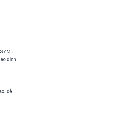
a, SYM…
heo định
ao, dễ