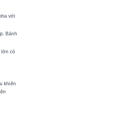
pha với
ấp. Bánh
 lớn có
ều khiển
iên