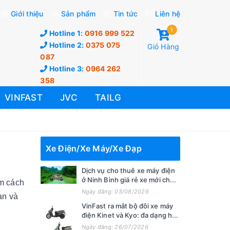
Giới thiệu
Sản phẩm
Tin tức
Liên hệ
1
Hotline 1:
0916 999 522
Hotline 2:
0375 075
Giỏ Hàng
087
Hotline 3:
0964 262
358
VINFAST
JVC
TAILG
Xe Điện/Xe Máy/Xe Đạp
Dịch vụ cho thuê xe máy điện
ở Ninh Bình giá rẻ xe mới ch...
m cách
Ngày đăng: 03/08/2026
àn và
VinFast ra mắt bộ đôi xe máy
điện Kinet và Kyo: đa dạng h...
Ngày đăng: 26/07/2026