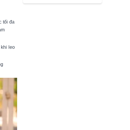
 tối đa
iảm
khi leo
ng