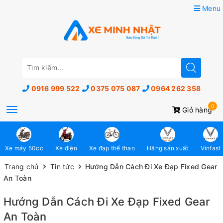
Menu
0916 999 522
0375 075 087
0964 262 358
0
Toggle
Giỏ hàng
navigation
Xe máy 50cc
Xe điện
Xe đạp thể thao
Hãng sản xuất
Vinfast
Trang chủ
Tin tức
Hướng Dẫn Cách Đi Xe Đạp Fixed Gear
An Toàn
Hướng Dẫn Cách Đi Xe Đạp Fixed Gear
An Toàn