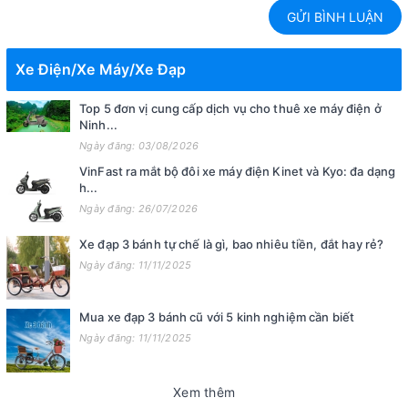
GỬI BÌNH LUẬN
Xe Điện/Xe Máy/Xe Đạp
Top 5 đơn vị cung cấp dịch vụ cho thuê xe máy điện ở
Ninh...
Ngày đăng: 03/08/2026
VinFast ra mắt bộ đôi xe máy điện Kinet và Kyo: đa dạng
h...
Ngày đăng: 26/07/2026
Xe đạp 3 bánh tự chế là gì, bao nhiêu tiền, đắt hay rẻ?
Ngày đăng: 11/11/2025
Mua xe đạp 3 bánh cũ với 5 kinh nghiệm cần biết
Ngày đăng: 11/11/2025
Xem thêm