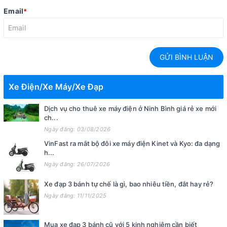
Email
*
GỬI BÌNH LUẬN
Xe Điện/Xe Máy/Xe Đạp
Dịch vụ cho thuê xe máy điện ở Ninh Bình giá rẻ xe mới
ch...
Ngày đăng: 03/08/2026
VinFast ra mắt bộ đôi xe máy điện Kinet và Kyo: đa dạng
h...
Ngày đăng: 26/07/2026
Xe đạp 3 bánh tự chế là gì, bao nhiêu tiền, đắt hay rẻ?
Ngày đăng: 11/11/2025
Mua xe đạp 3 bánh cũ với 5 kinh nghiệm cần biết