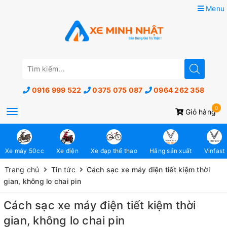
Menu
0916 999 522
0375 075 087
0964 262 358
0
Toggle
Giỏ hàng
navigation
Xe máy 50cc
Xe điện
Xe đạp thể thao
Hãng sản xuất
Vinfast
Trang chủ
Tin tức
Cách sạc xe máy điện tiết kiệm thời
gian, không lo chai pin
Cách sạc xe máy điện tiết kiệm thời
gian, không lo chai pin