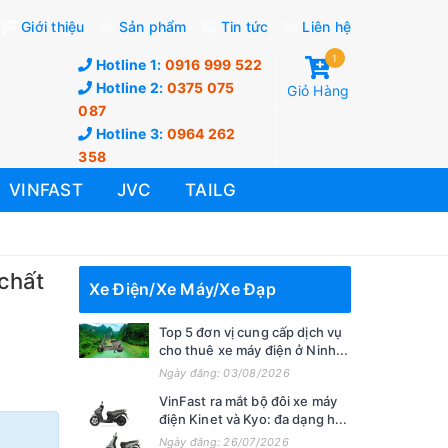
Giới thiệu
Sản phẩm
Tin tức
Liên hệ
1
Hotline 1:
0916 999 522
Hotline 2:
0375 075
Giỏ Hàng
087
Hotline 3:
0964 262
358
VINFAST
JVC
TAILG
 chất
Xe Điện/Xe Máy/Xe Đạp
Top 5 đơn vị cung cấp dịch vụ
cho thuê xe máy điện ở Ninh...
Ngày đăng: 03/08/2026
VinFast ra mắt bộ đôi xe máy
điện Kinet và Kyo: đa dạng h...
Ngày đăng: 26/07/2026