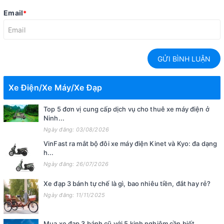
Email
*
GỬI BÌNH LUẬN
Xe Điện/Xe Máy/Xe Đạp
Top 5 đơn vị cung cấp dịch vụ cho thuê xe máy điện ở
Ninh...
Ngày đăng: 03/08/2026
VinFast ra mắt bộ đôi xe máy điện Kinet và Kyo: đa dạng
h...
Ngày đăng: 26/07/2026
Xe đạp 3 bánh tự chế là gì, bao nhiêu tiền, đắt hay rẻ?
Ngày đăng: 11/11/2025
Mua xe đạp 3 bánh cũ với 5 kinh nghiệm cần biết