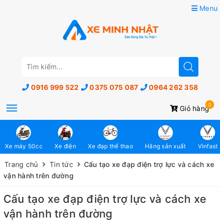
Menu
0916 999 522
0375 075 087
0964 262 358
0
Toggle
Giỏ hàng
navigation
Xe máy 50cc
Xe điện
Xe đạp thể thao
Hãng sản xuất
Vinfast
Trang chủ
Tin tức
Cấu tạo xe đạp điện trợ lực và cách xe
vận hành trên đường
Cấu tạo xe đạp điện trợ lực và cách xe
vận hành trên đường