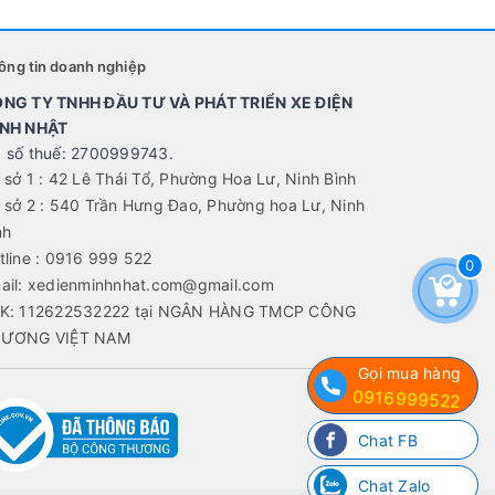
ông tin doanh nghiệp
NG TY TNHH ĐẦU TƯ VÀ PHÁT TRIỂN XE ĐIỆN
NH NHẬT
 số thuế: 2700999743.
 sở 1 : 42 Lê Thái Tổ, Phường Hoa Lư, Ninh Bình
 sở 2 : 540 Trần Hưng Đao, Phường hoa Lư, Ninh
nh
tline : 0916 999 522
0
ail: xedienminhnhat.com@gmail.com
K: 112622532222 tại NGÂN HÀNG TMCP CÔNG
ƯƠNG VIỆT NAM
Gọi mua hàng
0916999522
Chat FB
Chat Zalo