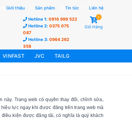
Giới thiệu
Sản phẩm
Tin tức
Liên hệ
1
Hotline 1:
0916 999 522
Hotline 2:
0375 075
Giỏ Hàng
087
Hotline 3:
0964 262
358
VINFAST
JVC
TAILG
n này. Trang web có quyền thay đổi, chỉnh sửa,
ó hiệu lực ngay khi được đăng trên trang web mà
à điều kiện được đăng tải, có nghĩa là quý khách