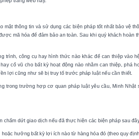
i phép trang web này.
o mật thông tin và sử dụng các biện pháp tốt nhất bảo vệ th
ẽ được mã hóa để đảm bảo an toàn. Sau khi quý khách hoàn th
trình, công cụ hay hình thức nào khác để can thiệp vào hệ 
 hay cổ vũ cho bất kỳ hoạt động nào nhằm can thiệp, phá h
n lợi cũng như sẽ bị truy tố trước pháp luật nếu cần thiết.
ưng trong trường hợp cơ quan pháp luật yêu cầu, Minh Nhật 
 chấm dứt giao dịch nếu đã thực hiện các biện pháp sau đây
hoặc hưởng bất kỳ lợi ích nào từ hàng hóa đó (theo quy định 