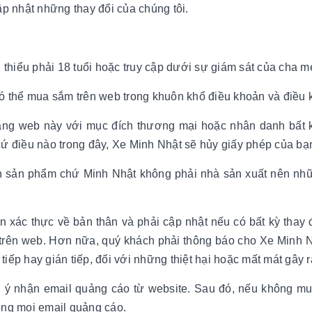
p nhật những thay đổi của chúng tôi.
 thiểu phải 18 tuổi hoặc truy cập dưới sự giám sát của cha
ó thể mua sắm trên web trong khuôn khổ điều khoản và điều k
ang web này với mục đích thương mại hoặc nhân danh bất 
ứ điều nào trong đây, Xe Minh Nhật sẽ hủy giấy phép của bạ
n sản phẩm chứ Minh Nhật không phải nhà sản xuất nên nhữn
in xác thực về bản thân và phải cập nhật nếu có bất kỳ thay 
trên web. Hơn nữa, quý khách phải thông báo cho Xe Minh Nhật
 tiếp hay gián tiếp, đối với những thiệt hại hoặc mất mát gây
g ý nhận email quảng cáo từ website. Sau đó, nếu không muố
ong mọi email quảng cáo.