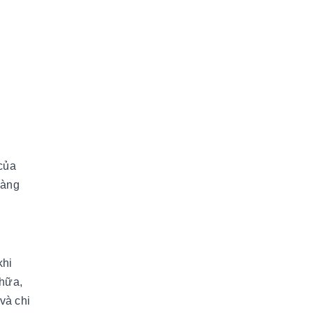
 của
hàng
khi
chữa,
và chi