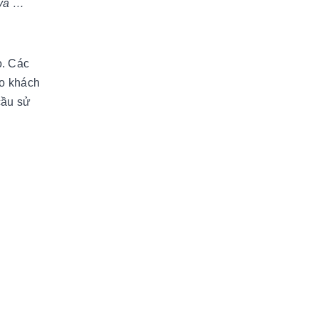
Sava …
o. Các
ho khách
cầu sử