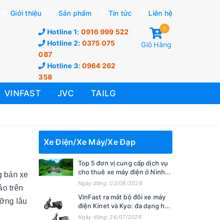
Giới thiệu
Sản phẩm
Tin tức
Liên hệ
1
Hotline 1:
0916 999 522
Hotline 2:
0375 075
Giỏ Hàng
087
Hotline 3:
0964 262
358
VINFAST
JVC
TAILG
Xe Điện/Xe Máy/Xe Đạp
Top 5 đơn vị cung cấp dịch vụ
cho thuê xe máy điện ở Ninh...
g bán xe
Ngày đăng: 03/08/2026
ảo trên
VinFast ra mắt bộ đôi xe máy
ưỡng lâu
điện Kinet và Kyo: đa dạng h...
Ngày đăng: 26/07/2026