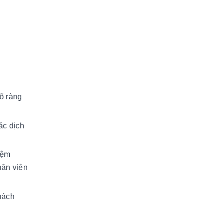
õ ràng
ác dịch
iệm
hân viên
hách