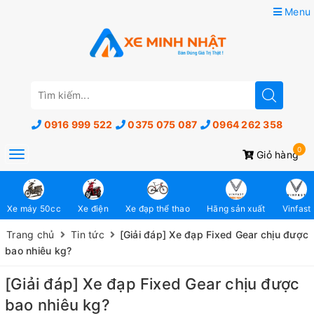
Menu
0916 999 522
0375 075 087
0964 262 358
0
Toggle
Giỏ hàng
navigation
Xe máy 50cc
Xe điện
Xe đạp thể thao
Hãng sản xuất
Vinfast
Trang chủ
Tin tức
[Giải đáp] Xe đạp Fixed Gear chịu được
bao nhiêu kg?
[Giải đáp] Xe đạp Fixed Gear chịu được
bao nhiêu kg?