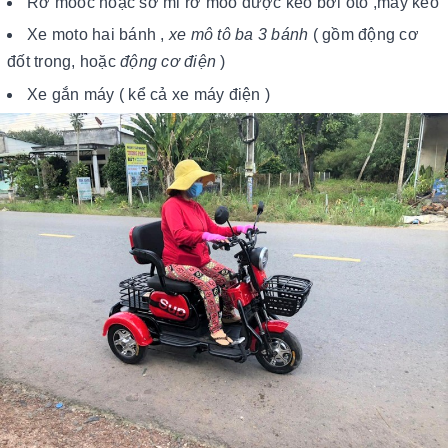
Rơ mooc hoặc sơ mi rơ moo được kéo bởi oto ,máy kéo
Xe moto hai bánh ,
xe mô tô ba 3 bánh
( gồm động cơ
đốt trong, hoặc
động cơ điện
)
Xe gắn máy ( kể cả xe máy điện )