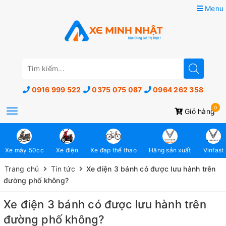
Menu
0916 999 522
0375 075 087
0964 262 358
0
Toggle
Giỏ hàng
navigation
Xe máy 50cc
Xe điện
Xe đạp thể thao
Hãng sản xuất
Vinfast
Trang chủ
Tin tức
Xe điện 3 bánh có được lưu hành trên
đường phố không?
Xe điện 3 bánh có được lưu hành trên
đường phố không?