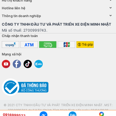
Hỗ trợ khách hàng
Hotline liên hệ
Thông tin doanh nghiệp
CÔNG TY TNHH ĐẦU TƯ VÀ PHÁT TRIỂN XE ĐIỆN MINH NHẬT
Mã số thuế: 2700999743.
Chấp nhận thanh toán
Mạng xã hội
© 2021 CTY TNHH ĐẦU TƯ VÀ PHÁT TRIỂN XE ĐIỆN MINH NHẬT. MST:
2700999743 do Sở Tài Chính Tỉnh Ninh Bình cấp ngày 23/01/2026
0916999522
© Bản quyền thuộc về
Xe Minh Nhật