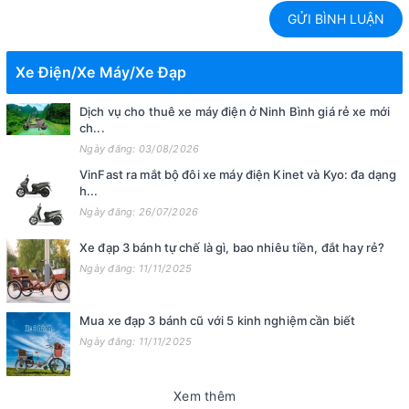
GỬI BÌNH LUẬN
Xe Điện/Xe Máy/Xe Đạp
Dịch vụ cho thuê xe máy điện ở Ninh Bình giá rẻ xe mới
ch...
Ngày đăng: 03/08/2026
VinFast ra mắt bộ đôi xe máy điện Kinet và Kyo: đa dạng
h...
Ngày đăng: 26/07/2026
Xe đạp 3 bánh tự chế là gì, bao nhiêu tiền, đắt hay rẻ?
Ngày đăng: 11/11/2025
Mua xe đạp 3 bánh cũ với 5 kinh nghiệm cần biết
Ngày đăng: 11/11/2025
Xem thêm