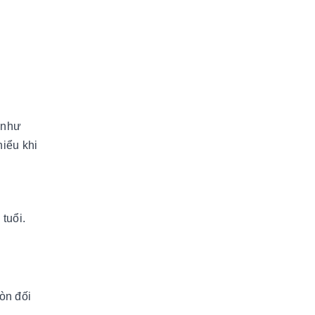
 như
hiểu khi
tuổi.
òn đối