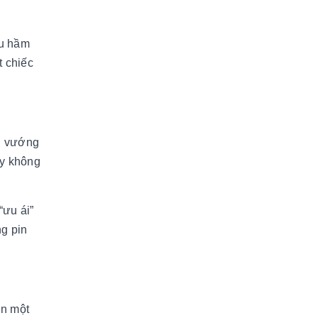
ểu hầm
t chiếc
ại vướng
ay không
“ưu ái”
g pin
ên một