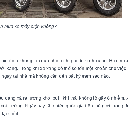
n mua xe máy điện không?
hì xe điện không tốn quá nhiều chi phí để sở hữu nó. Hơn nữa,
ới xăng. Trong khi xe xăng có thể sẽ tốn một khoản cho việc
xe ngay tại nhà mà không cần đến bất kỳ trạm sạc nào.
đang xả ra lượng khói bụi , khí thải khổng lồ gây ô nhiễm,
ôi trường. Ngày nay rất nhiều quốc gia trên thế giới, trong đ
 lại chính.