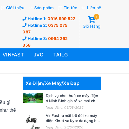
Giới thiệu
Sản phẩm
Tin tức
Liên hệ
1
Hotline 1:
0916 999 522
Hotline 2:
0375 075
Giỏ Hàng
087
Hotline 3:
0964 262
358
VINFAST
JVC
TAILG
Xe Điện/Xe Máy/Xe Đạp
Dịch vụ cho thuê xe máy điện
ở Ninh Bình giá rẻ xe mới ch...
ều gì
Ngày đăng: 03/08/2026
 như thế
VinFast ra mắt bộ đôi xe máy
điện Kinet và Kyo: đa dạng h...
Ngày đăng: 26/07/2026