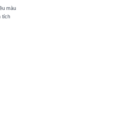
iều màu
 tích