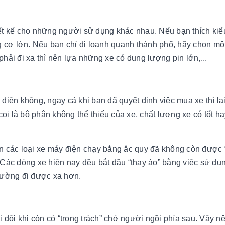
ết kế cho những người sử dụng khác nhau. Nếu bạn thích ki
 cơ lớn. Nếu bạn chỉ đi loanh quanh thành phố, hãy chọn mộ
ải đi xa thì nên lựa những xe có dung lượng pin lớn,...
iện không, ngay cả khi bạn đã quyết định việc mua xe thì l
oi là bộ phận không thể thiếu của xe, chất lượng xe có tốt h
iên các loại xe máy điện chạy bằng ắc quy đã không còn được 
Các dòng xe hiện nay đều bắt đầu “thay áo” bằng việc sử dụn
g đường đi được xa hơn.
 đôi khi còn có “trọng trách” chở người ngồi phía sau. Vậy n