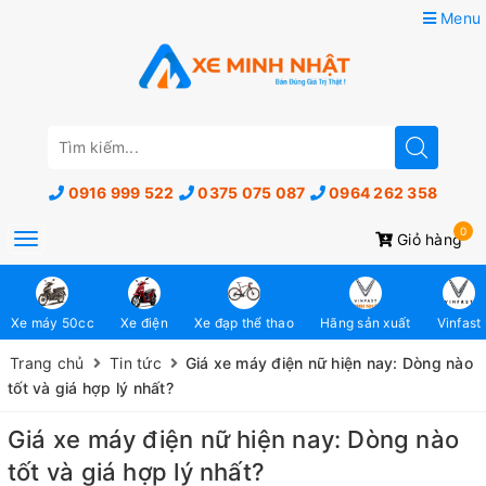
Menu
0916 999 522
0375 075 087
0964 262 358
0
Toggle
Giỏ hàng
navigation
Xe máy 50cc
Xe điện
Xe đạp thể thao
Hãng sản xuất
Vinfast
Trang chủ
Tin tức
Giá xe máy điện nữ hiện nay: Dòng nào
tốt và giá hợp lý nhất?
Giá xe máy điện nữ hiện nay: Dòng nào
tốt và giá hợp lý nhất?