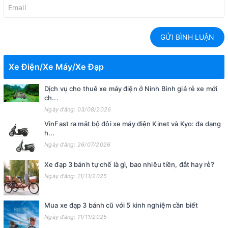
GỬI BÌNH LUẬN
Xe Điện/Xe Máy/Xe Đạp
Dịch vụ cho thuê xe máy điện ở Ninh Bình giá rẻ xe mới
ch...
Ngày đăng: 03/08/2026
VinFast ra mắt bộ đôi xe máy điện Kinet và Kyo: đa dạng
h...
Ngày đăng: 26/07/2026
Xe đạp 3 bánh tự chế là gì, bao nhiêu tiền, đắt hay rẻ?
Ngày đăng: 11/11/2025
Mua xe đạp 3 bánh cũ với 5 kinh nghiệm cần biết
Ngày đăng: 11/11/2025