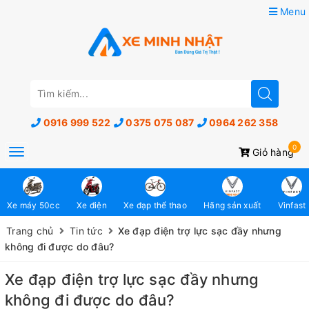
Menu
0916 999 522
0375 075 087
0964 262 358
0
Toggle
Giỏ hàng
navigation
Xe máy 50cc
Xe điện
Xe đạp thể thao
Hãng sản xuất
Vinfast
Trang chủ
Tin tức
Xe đạp điện trợ lực sạc đầy nhưng
không đi được do đâu?
Xe đạp điện trợ lực sạc đầy nhưng
không đi được do đâu?