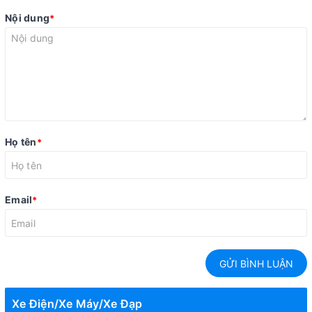
Nội dung
*
Họ tên
*
Email
*
GỬI BÌNH LUẬN
Xe Điện/Xe Máy/Xe Đạp