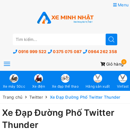
Menu
0916 999 522
0375 075 087
0964 262 358
0
Toggle
Giỏ hàng
navigation
Xe máy 50cc
Xe điện
Xe đạp thể thao
Hãng sản xuất
Vinfast
Trang chủ
Twitter
Xe Đạp Đường Phố Twitter Thunder
Xe Đạp Đường Phố Twitter
Thunder