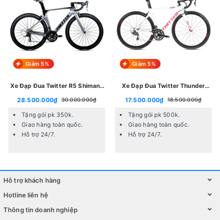
Giảm 5%
Giảm 5%
Xe Đạp Đua Twitter R5 Shimano
Xe Đạp Đua Twitter Thunder
R7000
Tiagra 4700
28.500.000₫
17.500.000₫
30.000.000₫
18.500.000₫
Tặng gói pk 350k.
Tặng gói pk 500k.
Giao hàng toàn quốc.
Giao hàng toàn quốc.
Hỗ trợ 24/7.
Hỗ trợ 24/7.
Ưu điểm của xe đạp đường phố Twitter Thunder Retrospec
Hỗ trợ khách hàng
Xe đạp đường phố Twitter Thunder
Retrospec sở hữu
Hotline liên hệ
ngoại hình nổi bật cùng bộ khung bền bỉ. Thêm vào đó, nó
Thông tin doanh nghiệp