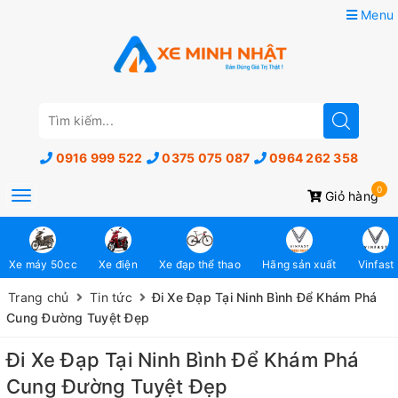
Menu
0916 999 522
0375 075 087
0964 262 358
0
Toggle
Giỏ hàng
navigation
Xe máy 50cc
Xe điện
Xe đạp thể thao
Hãng sản xuất
Vinfast
Trang chủ
Tin tức
Đi Xe Đạp Tại Ninh Bình Để Khám Phá
Cung Đường Tuyệt Đẹp
Đi Xe Đạp Tại Ninh Bình Để Khám Phá
Cung Đường Tuyệt Đẹp