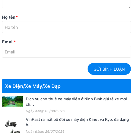
Họ tên
*
Email
*
GỬI BÌNH LUẬN
Xe Điện/Xe Máy/Xe Đạp
Dịch vụ cho thuê xe máy điện ở Ninh Bình giá rẻ xe mới
ch...
Ngày đăng: 03/08/2026
VinFast ra mắt bộ đôi xe máy điện Kinet và Kyo: đa dạng
h...
Ngày đăng: 26/07/2026