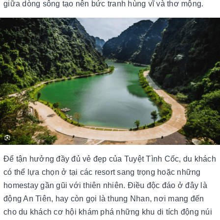
giữa dòng sông tạo nên bức tranh hùng vĩ và thơ mộng.
Để tận hưởng đầy đủ vẻ đẹp của Tuyệt Tình Cốc, du khách
có thể lựa chọn ở tại các resort sang trọng hoặc những
homestay gần gũi với thiên nhiên. Điều độc đáo ở đây là
động An Tiên, hay còn gọi là thung Nhan, nơi mang đến
cho du khách cơ hội khám phá những khu di tích động núi