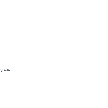
i
ng các