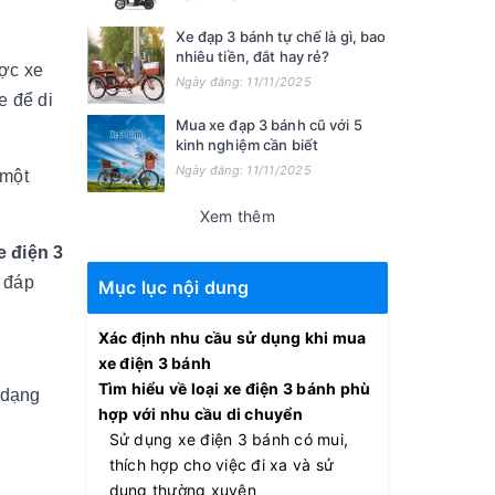
Xe đạp 3 bánh tự chế là gì, bao
nhiêu tiền, đắt hay rẻ?
ược xe
Ngày đăng: 11/11/2025
e để di
Mua xe đạp 3 bánh cũ với 5
kinh nghiệm cần biết
Ngày đăng: 11/11/2025
 một
Xem thêm
 điện 3
e đáp
Mục lục nội dung
Xác định nhu cầu sử dụng khi mua
xe điện 3 bánh
Tìm hiểu về loại xe điện 3 bánh phù
 dạng
hợp với nhu cầu di chuyển
Sử dụng xe điện 3 bánh có mui,
thích hợp cho việc đi xa và sử
dụng thường xuyên