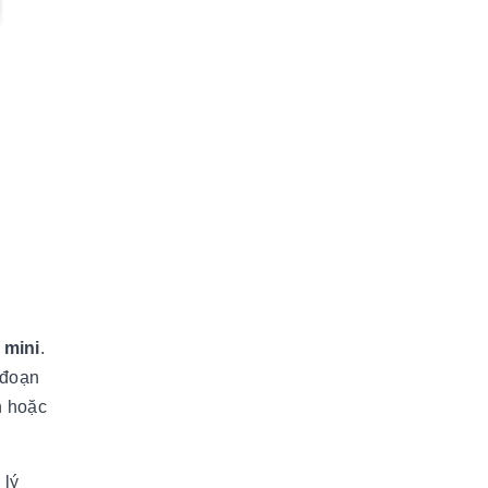
 mini
.
 đoạn
n hoặc
 lý