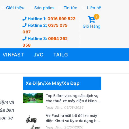
Giới thiệu
Sản phẩm
Tin tức
Liên hệ
1
Hotline 1:
0916 999 522
Hotline 2:
0375 075
Giỏ Hàng
087
Hotline 3:
0964 262
358
VINFAST
JVC
TAILG
Xe Điện/Xe Máy/Xe Đạp
Top 5 đơn vị cung cấp dịch vụ
cho thuê xe máy điện ở Ninh...
kiệm và
Ngày đăng: 03/08/2026
ủa bạn
VinFast ra mắt bộ đôi xe máy
chọn xe
điện Kinet và Kyo: đa dạng h...
Ngày đăng: 26/07/2026