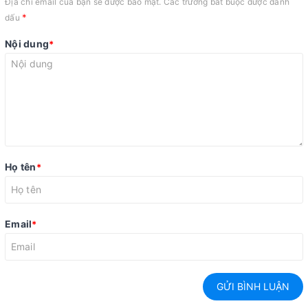
Địa chỉ email của bạn sẽ được bảo mật. Các trường bắt buộc được đánh
*
dấu
Nội dung
*
Họ tên
*
Email
*
GỬI BÌNH LUẬN