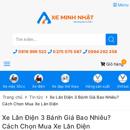
Menu
0916 999 522
0375 075 087
0964 262 358
0
Toggle
Giỏ hàng
navigation
Xe máy 50cc
Xe điện
Xe đạp thể thao
Hãng sản xuất
Vinfast
Trang chủ
Tin tức
Xe Lăn Điện 3 Bánh Giá Bao Nhiêu?
Cách Chọn Mua Xe Lăn Điện
Xe Lăn Điện 3 Bánh Giá Bao Nhiêu?
Cách Chọn Mua Xe Lăn Điện