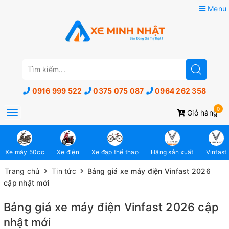
Menu
0916 999 522
0375 075 087
0964 262 358
0
Toggle
Giỏ hàng
navigation
Xe máy 50cc
Xe điện
Xe đạp thể thao
Hãng sản xuất
Vinfast
Trang chủ
Tin tức
Bảng giá xe máy điện Vinfast 2026
cập nhật mới
Bảng giá xe máy điện Vinfast 2026 cập
nhật mới