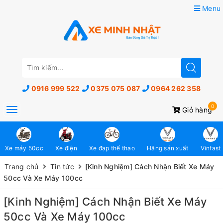
Menu
0916 999 522
0375 075 087
0964 262 358
0
Toggle
Giỏ hàng
navigation
Xe máy 50cc
Xe điện
Xe đạp thể thao
Hãng sản xuất
Vinfast
Trang chủ
Tin tức
[Kinh Nghiệm] Cách Nhận Biết Xe Máy
50cc Và Xe Máy 100cc
[Kinh Nghiệm] Cách Nhận Biết Xe Máy
50cc Và Xe Máy 100cc