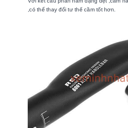
Với kết cấu phần nắm dạng dẹt ,cầm nắ
,có thể thay đổi tư thế cầm tốt hơn.