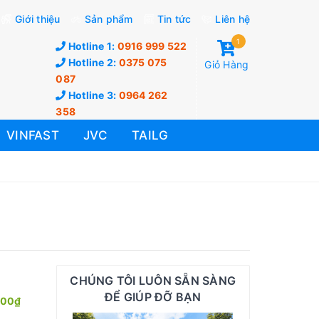
Giới thiệu
Sản phẩm
Tin tức
Liên hệ
1
Hotline 1:
0916 999 522
Hotline 2:
0375 075
Giỏ Hàng
087
Hotline 3:
0964 262
358
VINFAST
JVC
TAILG
CHÚNG TÔI LUÔN SẴN SÀNG
ĐỂ GIÚP ĐỠ BẠN
000₫