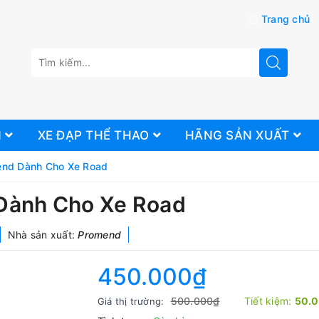
Trang chủ
N
XE ĐẠP THỂ THAO
HÃNG SẢN XUẤT
end Dành Cho Xe Road
Dành Cho Xe Road
Nhà sản xuất:
Promend
450.000₫
500.000₫
Tiết kiệm:
50.
Giá thị trường: