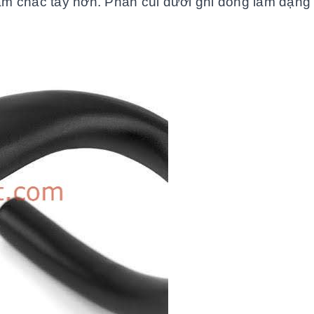
m chắc tay hơn. Phần cùi dưới ghi đông làm dạng 