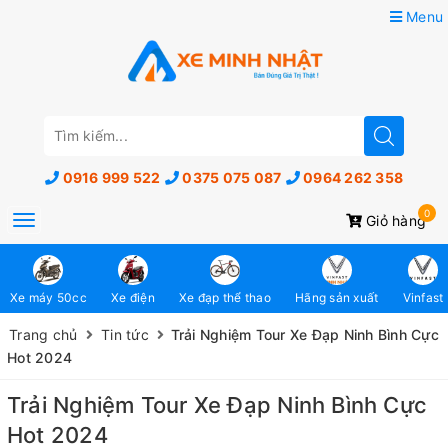
Menu
0916 999 522
0375 075 087
0964 262 358
0
Toggle
Giỏ hàng
navigation
Xe máy 50cc
Xe điện
Xe đạp thể thao
Hãng sản xuất
Vinfast
Trang chủ
Tin tức
Trải Nghiệm Tour Xe Đạp Ninh Bình Cực
Hot 2024
Trải Nghiệm Tour Xe Đạp Ninh Bình Cực
Hot 2024