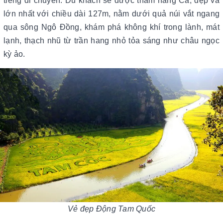
tiếng di chuyển. Du khách sẽ được thăm hang Cả, đẹp và
lớn nhất với chiều dài 127m, nằm dưới quả núi vắt ngang
qua sông Ngô Đồng, khám phá không khí trong lành, mát
lạnh, thạch nhũ từ trần hang nhỏ tỏa sáng như châu ngọc
kỳ ảo.
Vẻ đẹp Động Tam Quốc