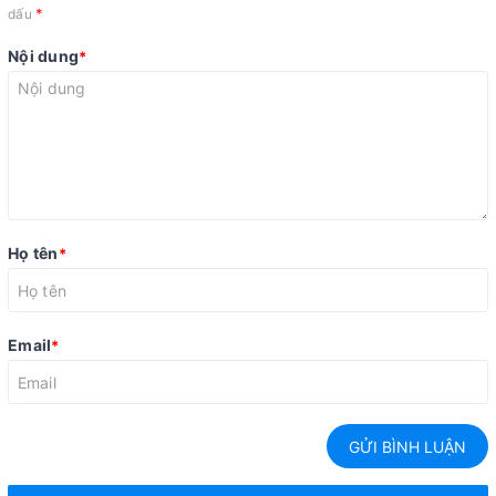
*
dấu
Nội dung
*
Họ tên
*
Email
*
GỬI BÌNH LUẬN