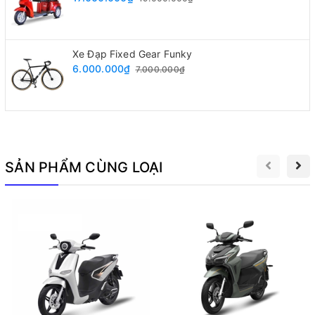
Thông số kỹ thuật
Xe Đạp Fixed Gear Funky
6.000.000₫
7.000.000₫
SẢN PHẨM CÙNG LOẠI
Xe đạp điện Kuama sở hữu thông số kỹ thuật nổi bật
Thương hiệu : Kuama
Xuất xứ : Nội địa trung quốc - xe nhập khẩu nguyên
chiếc chính hãng công ty