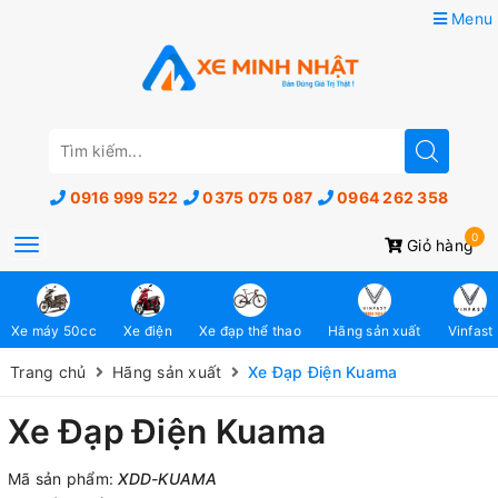
Menu
0916 999 522
0375 075 087
0964 262 358
0
Toggle
Giỏ hàng
navigation
Xe máy 50cc
Xe điện
Xe đạp thể thao
Hãng sản xuất
Vinfast
Trang chủ
Hãng sản xuất
Xe Đạp Điện Kuama
Xe Đạp Điện Kuama
Mã sản phẩm:
XDD-KUAMA