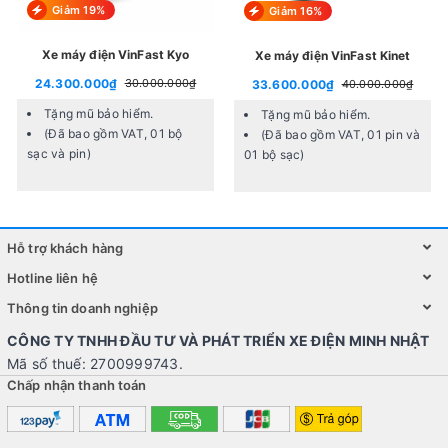
Giảm 19%
Giảm 16%
Công suất : 400W
Xe máy điện VinFast Kyo
Acquy : sử dụng 5 bình ắc quy 60v30A
Xe máy điện VinFast Kinet
24.300.000₫
30.000.000₫
33.600.000₫
40.000.000₫
Quãng đường di chuyển : 80km/ 1 lần sạc
Tặng mũ bảo hiểm.
Tặng mũ bảo hiểm.
Tốc độ max 45km/h
(Đã bao gồm VAT, 01 bộ
(Đã bao gồm VAT, 01 pin và
Thời gian sạc 8 tiếng
sạc và pin)
01 bộ sạc)
Lốp : kích thước 300- 8 ( lốp ko săm )
Chịu tải : 180kg
Hỗ trợ khách hàng
Nhựa ABS chịu được sự va đập , tải trọng lớn
Hotline liên hệ
Hệ thống đèn led bi cầu siêu sáng
Thông tin doanh nghiệp
Hệ thống điện chống nước IP68
CÔNG TY TNHH ĐẦU TƯ VÀ PHÁT TRIỂN XE ĐIỆN MINH NHẬT
Yên làm từ chất liệu da cao cấp , độ đàn hồi cao
Mã số thuế: 2700999743.
Có khoá từ thông minh
Chấp nhận thanh toán
Đặc điểm nổi bật xe đạp điện Kuama