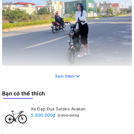
Xem thêm
Hiệu Suất Vượt Trội: Điều Khiển Dễ Dàng và Tiết Kiệm
Năng Lượng
Bạn có thể thích
Đánh giá về hiệu suất vượt trội của
xe đạp điện M133
Mini
, đặc biệt là M133s Mini.
Xe Đạp Đua Satako Avakan
5.500.000₫
Tìm hiểu về khả năng đi được, tốc độ, và quãng đường
6.000.000₫
mỗi lần sạc, cùng với thông tin về acquy 48V12A.