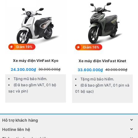
Giảm 19%
Giảm 16%
Xe máy điện VinFast Kyo
Xe máy điện VinFast Kinet
24.300.000₫
30.000.000₫
33.600.000₫
40.000.000₫
Tặng mũ bảo hiểm.
Tặng mũ bảo hiểm.
(Đã bao gồm VAT, 01 bộ
(Đã bao gồm VAT, 01 pin và
sạc và pin)
01 bộ sạc)
Phong Cách Độc Đáo: Trải Nghiệm Tốt Nhất Cho Mỗi
Chuyến Đi
Hỗ trợ khách hàng
Khám phá phong cách độc đáo của xe đạp điện M133 Mini,
Hotline liên hệ
nơi sự đẳng cấp gặp gỡ với động cơ chống nước và vật