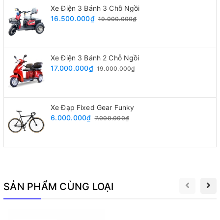
Xe Điện 3 Bánh 3 Chỗ Ngồi
16.500.000₫
19.000.000₫
Xe Điện 3 Bánh 2 Chỗ Ngồi
17.000.000₫
19.000.000₫
Xe Đạp Fixed Gear Funky
6.000.000₫
7.000.000₫
Xe đạp điện M133 mini là dòng xe giá rẻ của
xe đạp điện
M133
. Mẫu xe thiết kế nhỏ gọn, chất lượng tốt trong tầm
SẢN PHẨM CÙNG LOẠI
giá. Mẫu xe này được lắp bình ắc quy nhỏ 48V12a quãng
đường đi được 35-40km/1 lần sạc đầy.