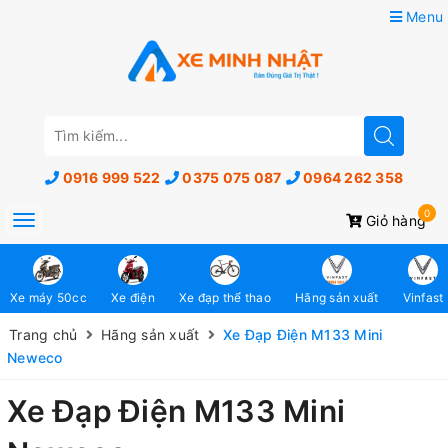
Menu
0916 999 522
0375 075 087
0964 262 358
0
Toggle
Giỏ hàng
navigation
Xe máy 50cc
Xe điện
Xe đạp thể thao
Hãng sản xuất
Vinfast
Trang chủ
Hãng sản xuất
Xe Đạp Điện M133 Mini
Neweco
Xe Đạp Điện M133 Mini