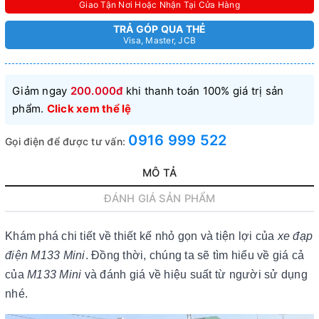
Giao Tận Nơi Hoặc Nhận Tại Cửa Hàng
TRẢ GÓP QUA THẺ
Visa, Master, JCB
Giảm ngay
200.000đ
khi thanh toán 100% giá trị sản
phẩm.
Click xem thể lệ
0916 999 522
Gọi điện để được tư vấn:
MÔ TẢ
ĐÁNH GIÁ SẢN PHẨM
Khám phá chi tiết về thiết kế nhỏ gọn và tiện lợi của
xe đạp
điện M133 Mini
. Đồng thời, chúng ta sẽ tìm hiểu về giá cả
của
M133 Mini
và đánh giá về hiệu suất từ người sử dụng
nhé.