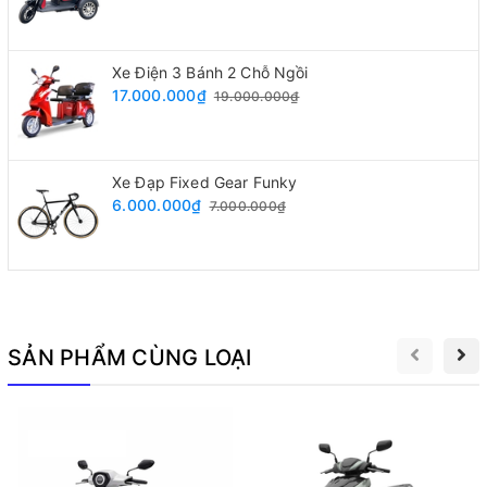
Xe Điện 3 Bánh 2 Chỗ Ngồi
17.000.000₫
19.000.000₫
Xe Đạp Fixed Gear Funky
6.000.000₫
7.000.000₫
Sự cải tiến vượt trội về quãng đường di chuyển xa hơn
30% so với những mẫu
xe đạp điện 133M
khác có trên thị
SẢN PHẨM CÙNG LOẠI
trường. Đó là thứ mà người dùng thích đi
xe đạp điện
luôn
mong đợi.
Tương thích 2 loại dòng
ắc quy 48V12A và 48V20A
phù
hợp với mục đích người sử dụng.
2.Đặc Điểm Nổi Bật Xe Đạp Điện M133 S500 Mới Có