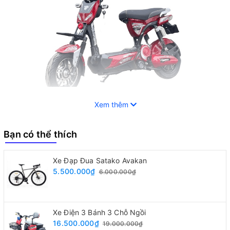
Xem thêm
Bạn có thể thích
1.Xe Điện S500 Chính Thức Bứt Phá Khỏi Giới Hạn
Xe Đạp Đua Satako Avakan
Dòng Bò Điên
5.500.000₫
6.000.000₫
Xe điện Nike Bike S500
mang trên mình ngôn ngữ thiết kế
và công nghệ tương lai.
Xe Điện 3 Bánh 3 Chỗ Ngồi
16.500.000₫
19.000.000₫