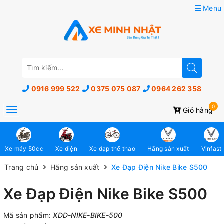
Menu
0916 999 522
0375 075 087
0964 262 358
0
Toggle
Giỏ hàng
navigation
Xe máy 50cc
Xe điện
Xe đạp thể thao
Hãng sản xuất
Vinfast
Trang chủ
Hãng sản xuất
Xe Đạp Điện Nike Bike S500
Xe Đạp Điện Nike Bike S500
Mã sản phẩm:
XDD-NIKE-BIKE-500