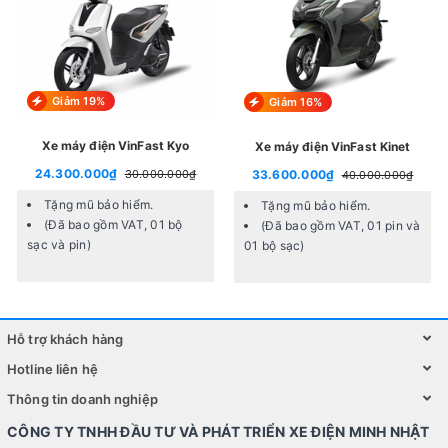
Những Gì ?
Xét về ngoại quan lẫn công năng của
xe 133M S500
có
những gì khác biệt. Cùng
xeminhnhat
khám phá từng chi
tiết nhé.
Giảm 19%
Giảm 16%
2.1 Xe Đạp Điện Rùa S500 Thiết Kế Mạnh Mẽ
Xe máy điện VinFast Kyo
Xe máy điện VinFast Kinet
Xe đạp điện Nike Bike 133
thiết kế dựa trên ý tưởng hình
24.300.000₫
30.000.000₫
33.600.000₫
40.000.000₫
dáng chúa tể của loài rắn uy lực và đầy sức mạnh.
Tặng mũ bảo hiểm.
Tặng mũ bảo hiểm.
Ở góc nhìn trực diện phía trước
xe bò điên 2023
cảm nhận
(Đã bao gồm VAT, 01 bộ
(Đã bao gồm VAT, 01 pin và
rõ sự mạnh mẽ,vươn mình dẫn đầu các dòng bò choai
sạc và pin)
01 bộ sạc)
khác.
Hỗ trợ khách hàng
Hotline liên hệ
Thông tin doanh nghiệp
CÔNG TY TNHH ĐẦU TƯ VÀ PHÁT TRIỂN XE ĐIỆN MINH NHẬT