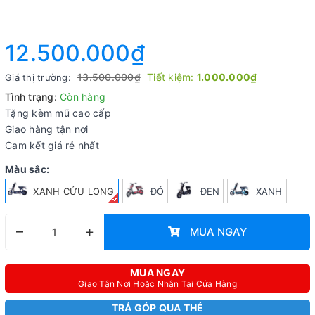
12.500.000₫
13.500.000₫
Tiết kiệm:
1.000.000₫
Giá thị trường:
Tình trạng:
Còn hàng
Tặng kèm mũ cao cấp
Giao hàng tận nơi
Cam kết giá rẻ nhất
Màu sắc:
XANH CỬU LONG
ĐỎ
ĐEN
XANH
–
+
MUA NGAY
MUA NGAY
Giao Tận Nơi Hoặc Nhận Tại Cửa Hàng
TRẢ GÓP QUA THẺ