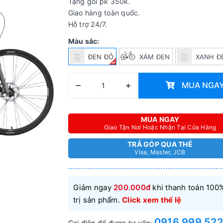
Tặng gói pk 350k.
Giao hàng toàn quốc.
Hỗ trợ 24/7.
Màu sắc:
ĐEN ĐỎ
XÁM ĐEN
XANH Đ
–
+
MUA NGA
MUA NGAY
Giao Tận Nơi Hoặc Nhận Tại Cửa Hàng
TRẢ GÓP QUA THẺ
Visa, Master, JCB
Giảm ngay
200.000đ
khi thanh toán 100%
trị sản phẩm.
Click xem thể lệ
0916 999 522
Gọi điện để được tư vấn: