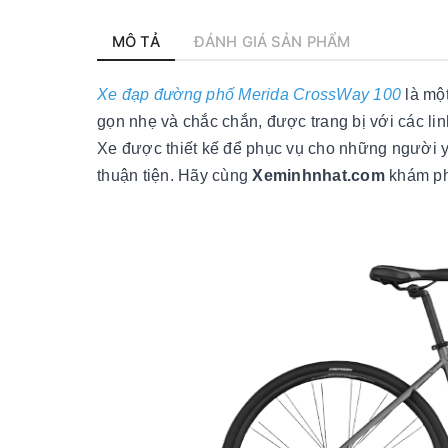
MÔ TẢ
ĐÁNH GIÁ SẢN PHẨM
Xe đạp đường phố Merida CrossWay 100
là một
gọn nhẹ và chắc chắn, được trang bị với các li
Xe được thiết kế để phục vụ cho những người yê
thuận tiện. Hãy cùng
Xeminhnhat.com
khám phá