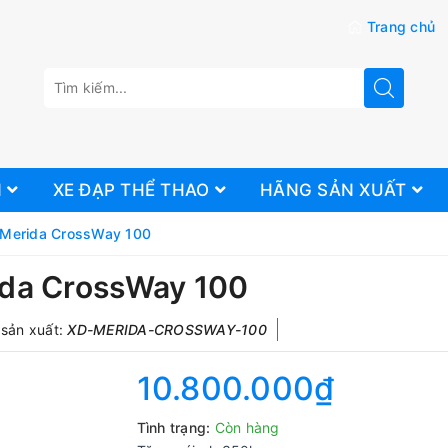
Trang chủ
N
XE ĐẠP THỂ THAO
HÃNG SẢN XUẤT
 Merida CrossWay 100
da CrossWay 100
sản xuất:
XD-MERIDA-CROSSWAY-100
10.800.000₫
Tình trạng:
Còn hàng