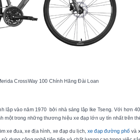
erida CrossWay 100 Chính Hãng Đài Loan
ành lập vào năm 1970 bởi nhà sáng lập Ike Tseng. Với hơn 4
h một trong những thương hiệu xe đạp lớn uy tín nhất trên thế
m xe đua, xe địa hình, xe đạp du lịch,
xe đạp đường phố
và 
 sử dụng công nghệ tiên tiến và chất lượng cao trong việc sả