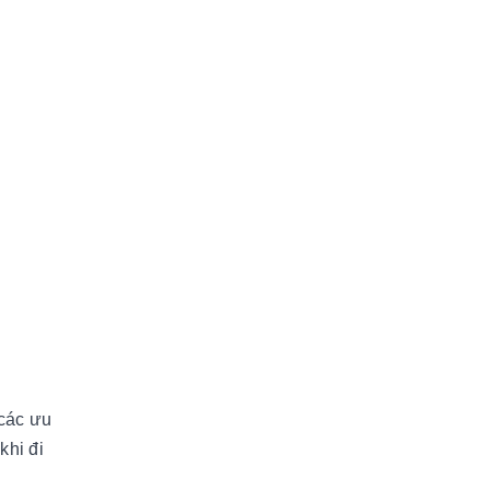
các ưu
khi đi