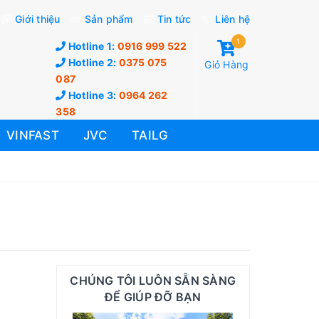
Giới thiệu
Sản phẩm
Tin tức
Liên hệ
1
Hotline 1:
0916 999 522
Hotline 2:
0375 075
Giỏ Hàng
087
Hotline 3:
0964 262
358
VINFAST
JVC
TAILG
CHÚNG TÔI LUÔN SẴN SÀNG
ĐỂ GIÚP ĐỠ BẠN