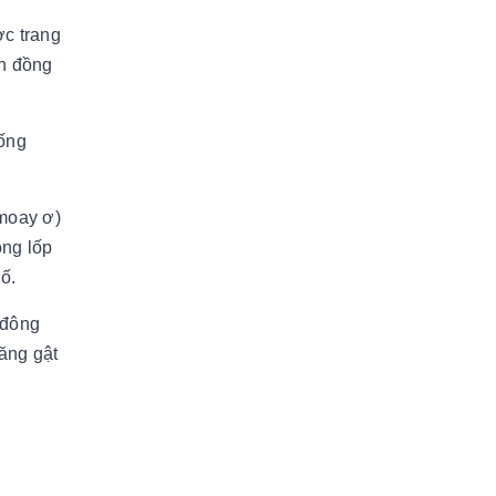
ợc trang
nh đồng
ống
(moay ơ)
òng lốp
ố.
 đông
tăng gật