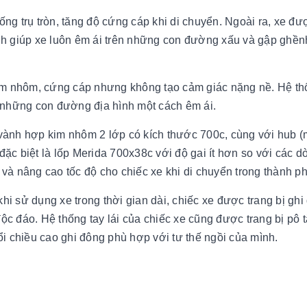
ng trụ tròn, tăng độ cứng cáp khi di chuyển. Ngoài ra, xe đư
ãnh giúp xe luôn êm ái trên những con đường xấu và gập ghề
im nhôm, cứng cáp nhưng không tạo cảm giác nặng nề. Hệ th
 những con đường địa hình một cách êm ái.
 vành hợp kim nhôm 2 lớp có kích thước 700c, cùng với hub 
ặc biệt là lốp Merida 700x38c với độ gai ít hơn so với các d
và nâng cao tốc độ cho chiếc xe khi di chuyển trong thành ph
i sử dụng xe trong thời gian dài, chiếc xe được trang bị ghi
ộc đáo. Hệ thống tay lái của chiếc xe cũng được trang bị pô 
ổi chiều cao ghi đông phù hợp với tư thế ngồi của mình.