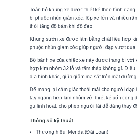
Toàn bộ khung xe được thiết kế theo hình dạng ố
bị phuộc nhún giảm xóc, lốp xe lớn và nhiều r
thời tăng độ bám khi đổ đèo.
Khung sườn xe được làm bằng chất liệu hợp k
phuộc nhún giảm xóc giúp người đạp vượt qua
Bộ bánh xe của chiếc xe này được trang bị với
hợp kim nhôm 32 lỗ và tăm thép không gỉ. Điều đ
địa hình khác, giúp giảm ma sát trên mặt đường 
Để mang lại cảm giác thoải mái cho người đạp kh
tay ngang hợp kim nhôm với thiết kế uốn cong đ
gù linh hoạt, cho phép người lái dễ dàng thay đ
Thông số kỹ thuật
Thương hiệu: Merida (Đài Loan)