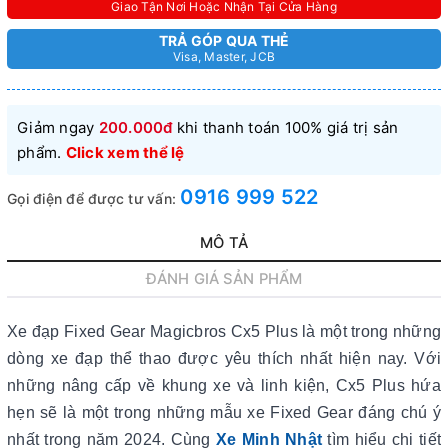
Giao Tận Nơi Hoặc Nhận Tại Cửa Hàng
TRẢ GÓP QUA THẺ
Visa, Master, JCB
Giảm ngay
200.000đ
khi thanh toán 100% giá trị sản
phẩm.
Click xem thể lệ
0916 999 522
Gọi điện để được tư vấn:
MÔ TẢ
ĐÁNH GIÁ SẢN PHẨM
Xe đạp Fixed Gear Magicbros Cx5 Plus là một trong những
dòng xe đạp thể thao được yêu thích nhất hiện nay. Với
những nâng cấp về khung xe và linh kiện, Cx5 Plus hứa
hẹn sẽ là một trong những mẫu xe Fixed Gear đáng chú ý
nhất trong năm 2024. Cùng
Xe Minh Nhật
tìm hiểu chi tiết