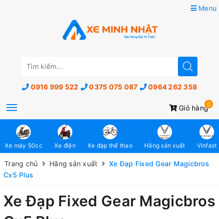
Menu
0916 999 522
0375 075 087
0964 262 358
0
Toggle
Giỏ hàng
navigation
Xe máy 50cc
Xe điện
Xe đạp thể thao
Hãng sản xuất
Vinfast
Trang chủ
Hãng sản xuất
Xe Đạp Fixed Gear Magicbros
Cx5 Plus
Xe Đạp Fixed Gear Magicbros