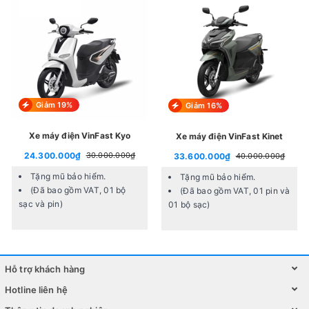
Khung: Hợp kim nhôm
Loại phanh: Không
Phuộc giảm xóc: Phuộc đơ chất liệt thép Magicbros
Líp: Líp chết
Giò đĩa: Magicbros nhôm 46T
Giảm 19%
Giảm 16%
Tốc độ: 1
Xe máy điện VinFast Kyo
Xe máy điện VinFast Kinet
Vành xe: Hợp kim nhôm loại có 2 lớp Magicbros PRO -
24.300.000₫
30.000.000₫
33.600.000₫
40.000.000₫
40mm
Tặng mũ bảo hiểm.
Tặng mũ bảo hiểm.
Kích cỡ bánh xe: 700
(Đã bao gồm VAT, 01 bộ
(Đã bao gồm VAT, 01 pin và
sạc và pin)
01 bộ sạc)
Lốp xe: 700x23C
Dây âm sườn: Không
Gấp gọn: Không
Hỗ trợ khách hàng
Bảo hành:
Khung xe bảo hành 2 năm/ Phụ tùng bảo
Hotline liên hệ
hành 1 năm;
Không bảo hành đối với săm lốp bị thủng