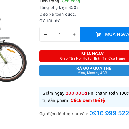
Tình trạng:
Còn hàng
Tặng phụ kiện 350k.
Giao xe toàn quốc.
Giá tốt nhất.
–
+
MUA NGA
MUA NGAY
Giao Tận Nơi Hoặc Nhận Tại Cửa Hàng
TRẢ GÓP QUA THẺ
Visa, Master, JCB
Giảm ngay
200.000đ
khi thanh toán 100%
trị sản phẩm.
Click xem thể lệ
0916 999 522
Gọi điện để được tư vấn: