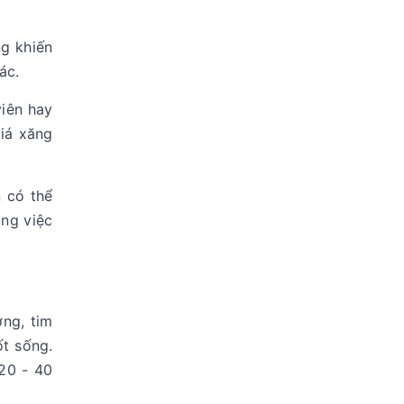
ng khiến
hác.
viên hay
giá xăng
n có thể
ông việc
ờng, tim
ốt sống.
20 - 40