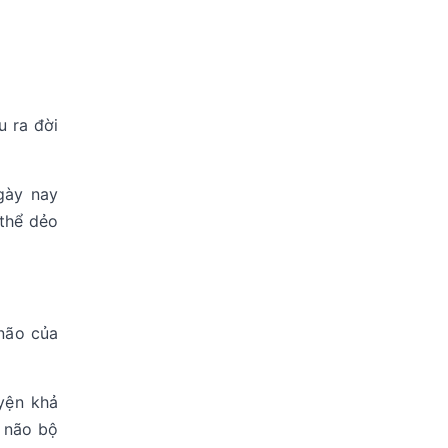
u ra đời
gày nay
 thể dẻo
 não của
yện khả
n não bộ