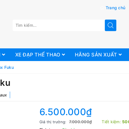
Trang chủ
N
XE ĐẠP THỂ THAO
HÃNG SẢN XUẤT
ux Fuku
uku
aux
6.500.000₫
7.000.000₫
Tiết kiệm:
50
Giá thị trường: