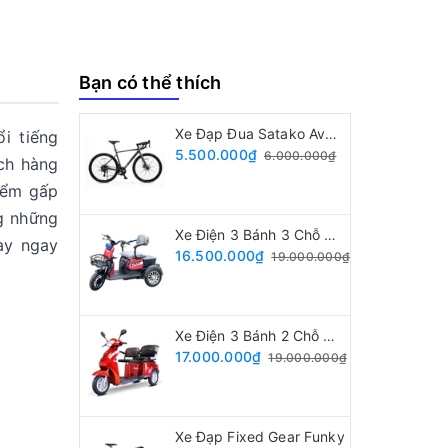
Bạn có thể thích
Xe Đạp Đua Satako Avakan
i tiếng
5.500.000₫
6.000.000₫
ch hàng
iểm gấp
ng những
Xe Điện 3 Bánh 3 Chỗ Ngồi
này ngay
16.500.000₫
19.000.000₫
Xe Điện 3 Bánh 2 Chỗ Ngồi
17.000.000₫
19.000.000₫
Xe Đạp Fixed Gear Funky