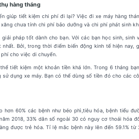
 thụ hàng tháng
 giúp tiết kiệm chi phí đi lại? Việc đi xe máy hàng thá
xăng chưa tính chi phí bảo dưỡng và chi phí phát sinh k
giải pháp tốt dành cho bạn. Với các bạn học sinh, sinh 
nhất. Bởi, trong thời điểm biến động kinh tế hiện nay, 
 phí cho việc di chuyển.
thể tiết kiệm một khoản tiền khá lớn. Trong 6 tháng bạ
ng sử dụng xe máy. Bạn có thể dùng số tiền đó cho các c
o hơn 60% các bệnh như béo phì,tiêu hóa, bệnh tiểu đư
ê năm 2018, 33% dân số ngoài 30 có nguy cơ thoái hóa đ
àng được trẻ hóa. Tỉ lệ mắc bệnh này lên đến 59.1% từ 