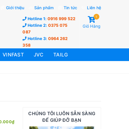
Giới thiệu
Sản phẩm
Tin tức
Liên hệ
1
Hotline 1:
0916 999 522
Hotline 2:
0375 075
Giỏ Hàng
087
Hotline 3:
0964 262
358
VINFAST
JVC
TAILG
CHÚNG TÔI LUÔN SẴN SÀNG
ĐỂ GIÚP ĐỠ BẠN
0.000₫