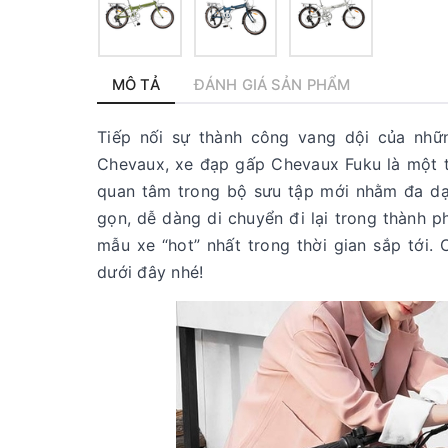
MÔ TẢ
ĐÁNH GIÁ SẢN PHẨM
Tiếp nối sự thành công vang dội của nhữ
Chevaux, xe đạp gấp Chevaux Fuku là một 
quan tâm trong bộ sưu tập mới nhằm đa dạ
gọn, dễ dàng di chuyển đi lại trong thành 
mẫu xe “hot” nhất trong thời gian sắp tới.
dưới đây nhé!