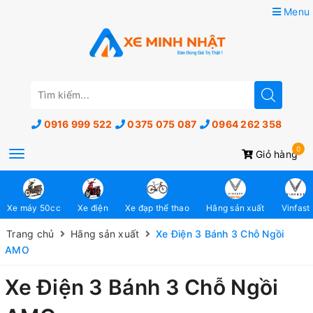
Menu
0916 999 522
0375 075 087
0964 262 358
0
Toggle
Giỏ hàng
navigation
Xe máy 50cc
Xe điện
Xe đạp thể thao
Hãng sản xuất
Vinfast
Trang chủ
Hãng sản xuất
Xe Điện 3 Bánh 3 Chỗ Ngồi
AMO
Xe Điện 3 Bánh 3 Chỗ Ngồi