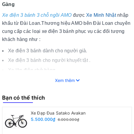
Gàng
Xe điện 3 bánh 3 chỗ ngồi AMO
được
Xe Minh Nhật
nhập
khẩu từ Đài Loan.Thương hiệu AMO bên Đài Loan chuyên
cung cấp các loại xe điện 3 bánh phục vụ các đối tượng
khách hàng như :
Xe điện 3 bánh dành cho người già.
Xe điện 3 bánh cho người khuyết tật .
Xe lăn điện chở hàng .
Xe điện 3 bánh 2 chỗ ngồi cho người lớn.
Xem thêm
Xem thêm :
Xe điện 3 bánh goda
Bạn có thể thích
Quý khách hàng mua xe lăn điện chính hãng,liên hệ với Xe
Minh Nhật theo địa chỉ sau :
Xe Đạp Đua Satako Avakan
5.500.000₫
6.000.000₫
Hotline : 0916 999 522
Đ/c :
42 Lê Thái Tổ, Ninh Khánh, TP. Ninh Bình