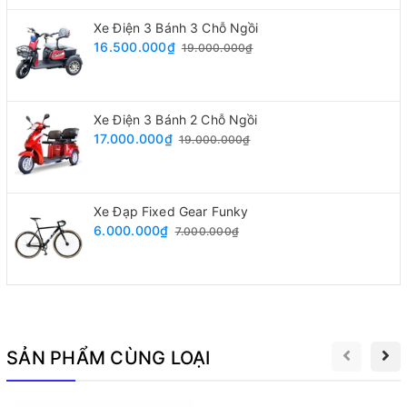
Xe Điện 3 Bánh 3 Chỗ Ngồi
16.500.000₫
19.000.000₫
Xe Điện 3 Bánh 2 Chỗ Ngồi
17.000.000₫
19.000.000₫
Xe Đạp Fixed Gear Funky
6.000.000₫
7.000.000₫
Ưu Điểm Khi Sử Dụng Xe Lăn Điện 3 Bánh Có Nhiều
Chỗ Ngồi
Xe điện 3 bánh AMO 3 chỗ ngồi
từ khi về Việt Nam được
khách hàng yêu mến. Tính tiện lợi của chiếc xe quá tuyệt
SẢN PHẨM CÙNG LOẠI
vời.
Xe lăn điện
AMO sử dụng khối động cơ êm ái, khỏe và đủ