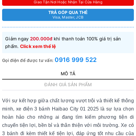
Giao Tận Nơi Hoặc Nhận Tại Cửa Hàng
TRẢ GÓP QUA THẺ
Visa, Master, JCB
Giảm ngay
200.000đ
khi thanh toán 100% giá trị sản
phẩm.
Click xem thể lệ
0916 999 522
Gọi điện để được tư vấn:
MÔ TẢ
ĐÁNH GIÁ SẢN PHẨM
Với sự kết hợp giữa chất lượng vượt trội và thiết kế thông
minh, xe điện 3 bánh Haibao City 01 2025 là sự lựa chọn
hoàn hảo cho những ai đang tìm kiếm phương tiện di
chuyển tiện lợi, bền bỉ và thân thiện với môi trường. Xe có
3 bánh đi kèm thiết kế tiện lợi, đáp ứng tốt nhu cầu của