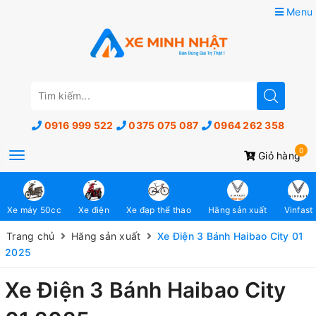
Menu
0916 999 522
0375 075 087
0964 262 358
0
Toggle
Giỏ hàng
navigation
Xe máy 50cc
Xe điện
Xe đạp thể thao
Hãng sản xuất
Vinfast
Trang chủ
Hãng sản xuất
Xe Điện 3 Bánh Haibao City 01
2025
Xe Điện 3 Bánh Haibao City