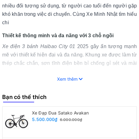
nhiều đối tượng sử dụng, từ người cao tuổi đến người gặp
khó khăn trong việc di chuyển. Cùng Xe Minh Nhật tìm hiểu
chi
Thiết kế thông minh và đa năng với 3 chỗ ngồi
Xe điện 3 bánh Haibao City 01
2025 gây ấn tượng mạnh
mẽ với thiết kế hiện đại và đa năng. Khung xe được làm từ
thép chắc chắn, sơn tĩnh điện bền bỉ chống gỉ sét và mài
mòn. Với kích thước chiều dài x chiều rộng x chiều cao lần
Xem thêm
lượt là 1600mm x 630mm x 1030mm, trọng lượng xe chỉ
65kg và khả năng chở vật nặng lên đến 250kg, có thể đáp
Bạn có thể thích
ứng nhiều nhu cầu sử dụng.
Xe được thiết kế với 3 chỗ ngồi có thể điều chỉnh linh hoạt,
Xe Đạp Đua Satako Avakan
3 bánh, đặc biệt phù hợp với người gặp khó khăn trong
5.500.000₫
6.000.000₫
việc di chuyển như người cao tuổi, người khuyết tật,... Ghế
ngồi được lót đệm cao su bọc da nhân tạo cao cấp, mang