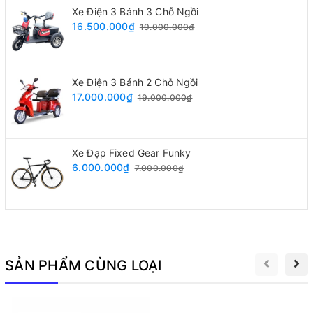
Xe Điện 3 Bánh 3 Chỗ Ngồi
16.500.000₫
19.000.000₫
Xe Điện 3 Bánh 2 Chỗ Ngồi
17.000.000₫
19.000.000₫
Xe 3 bánh có mái che Meinaidi S1 thiết kế nhỏ gọn nhưng tiện
lợi chở được 3 người
Xe Đạp Fixed Gear Funky
6.000.000₫
7.000.000₫
Trang Bị Đầy Đủ Tiện Ích
Kính chắn gió và cần gạt mưa giúp người lái di chuyển an
toàn trong mọi điều kiện thời tiết.
Bạt che mưa và gương chiếu hậu mang đến trải nghiệm an
toàn khi di chuyển trong những ngày mưa gió.
SẢN PHẨM CÙNG LOẠI