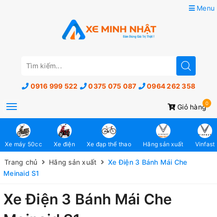
Menu
0916 999 522
0375 075 087
0964 262 358
0
Toggle
Giỏ hàng
navigation
Xe máy 50cc
Xe điện
Xe đạp thể thao
Hãng sản xuất
Vinfast
Trang chủ
Hãng sản xuất
Xe Điện 3 Bánh Mái Che
Meinaid S1
Xe Điện 3 Bánh Mái Che