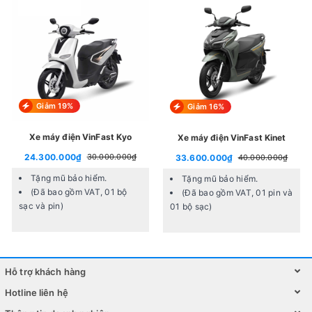
Giảm 19%
Giảm 16%
Xe máy điện VinFast Kyo
Xe máy điện VinFast Kinet
24.300.000₫
30.000.000₫
33.600.000₫
40.000.000₫
Tặng mũ bảo hiểm.
Tặng mũ bảo hiểm.
(Đã bao gồm VAT, 01 bộ
(Đã bao gồm VAT, 01 pin và
sạc và pin)
01 bộ sạc)
Xe 3 bánh mái che có kèm bạt 2 bên che mưa không lo ướt
Xem thêm :
So sánh xe điện 3 bánh với xe đạp
điện
Hỗ trợ khách hàng
Hotline liên hệ