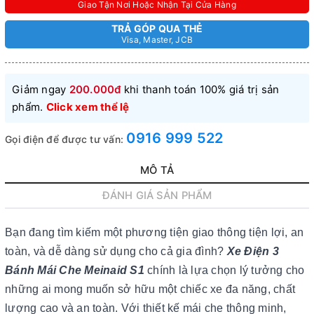
Giao Tận Nơi Hoặc Nhận Tại Cửa Hàng
TRẢ GÓP QUA THẺ
Visa, Master, JCB
Giảm ngay
200.000đ
khi thanh toán 100% giá trị sản
phẩm.
Click xem thể lệ
0916 999 522
Gọi điện để được tư vấn:
MÔ TẢ
ĐÁNH GIÁ SẢN PHẨM
Bạn đang tìm kiếm một phương tiện giao thông tiện lợi, an
toàn, và dễ dàng sử dụng cho cả gia đình?
Xe Điện 3
Bánh Mái Che Meinaid S1
chính là lựa chọn lý tưởng cho
những ai mong muốn sở hữu một chiếc xe đa năng, chất
lượng cao và an toàn. Với thiết kế mái che thông minh,