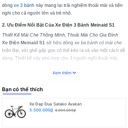
dòng
xe 3 bánh
này mang lại trải nghiệm thoải mái và tiện
nghi cho cả người lớn và trẻ nhỏ.
2. Ưu Điểm Nổi Bật Của Xe Điện 3 Bánh Meinaid S1
Thiết Kế Mái Che Thông Minh, Thoải Mái Cho Gia Đình
Xe Điện Meinaid S1
sở hữu dòng
xe ba bánh có mái che
hiện đại, với ghế gấp gọn có thể kéo ra và vào một cách dễ
dàng. Thiết kế này phù hợp cho 3 người ngồi thoải mái,
bao gồm cả ghế phụ dành cho trẻ em, giúp chuyến đi của
Xem thêm
bạn thêm phần ấm áp và thuận tiện.
Bạn có thể thích
Xe Đạp Đua Satako Avakan
5.500.000₫
6.000.000₫