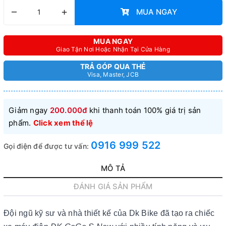
–
+
MUA NGAY
MUA NGAY
Giao Tận Nơi Hoặc Nhận Tại Cửa Hàng
TRẢ GÓP QUA THẺ
Visa, Master, JCB
Giảm ngay
200.000đ
khi thanh toán 100% giá trị sản
phẩm.
Click xem thể lệ
0916 999 522
Gọi điện để được tư vấn:
MÔ TẢ
ĐÁNH GIÁ SẢN PHẨM
Đội ngũ kỹ sư và nhà thiết kế của Dk Bike đã tạo ra chiếc