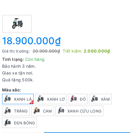
18.900.000₫
20.900.000₫
Tiết kiệm:
2.000.000₫
Giá thị trường:
Tình trạng:
Còn hàng
Bảo hành 3 năm.
Giao xe tận nơi.
Quà tặng 500k.
Màu sắc:
XANH LÁ
XANH LƠ
ĐỎ
XÁM
TRẮNG
CAM
XANH CỬU LONG
ĐEN BÓNG