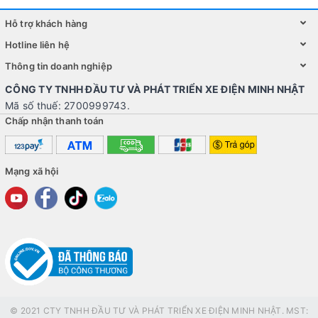
Sử dụng đèn LED tiết kiệm điện và độ sáng cao, giúp tăng
độ an toàn khi sử dụng xe vào ban đêm.
Hỗ trợ khách hàng
Hotline liên hệ
Thông tin doanh nghiệp
CÔNG TY TNHH ĐẦU TƯ VÀ PHÁT TRIỂN XE ĐIỆN MINH NHẬT
Mã số thuế: 2700999743.
Chấp nhận thanh toán
Mạng xã hội
Tay lái thiết kế đơn giản, dễ dàng điều khiển xe.
Hệ thống phanh đĩa trước và sau, cho khả năng phanh tốt
và an toàn khi di chuyển trên đường.
© 2021 CTY TNHH ĐẦU TƯ VÀ PHÁT TRIỂN XE ĐIỆN MINH NHẬT. MST:
Lợi ích của việc sử dụng xe máy điện DK GoGo S