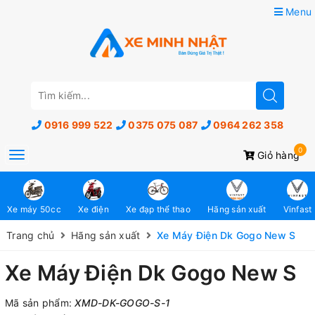
Menu
0916 999 522
0375 075 087
0964 262 358
0
Toggle
Giỏ hàng
navigation
Xe máy 50cc
Xe điện
Xe đạp thể thao
Hãng sản xuất
Vinfast
Trang chủ
Hãng sản xuất
Xe Máy Điện Dk Gogo New S
Xe Máy Điện Dk Gogo New S
Mã sản phẩm:
XMD-DK-GOGO-S-1