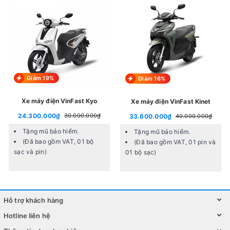
Review Chi Tiết về Xe Đạp Điện M133
Giảm 19%
Giảm 16%
Nếu bạn muốn biết thêm về trải nghiệm sử dụng
xe đạp
Xe máy điện VinFast Kyo
Xe máy điện VinFast Kinet
điện m133
, hãy đọc review chi tiết từ những người đã trải
24.300.000₫
30.000.000₫
33.600.000₫
40.000.000₫
nghiệm.
Tặng mũ bảo hiểm.
Tặng mũ bảo hiểm.
(Đã bao gồm VAT, 01 bộ
(Đã bao gồm VAT, 01 pin và
sạc và pin)
01 bộ sạc)
Hỗ trợ khách hàng
Hotline liên hệ