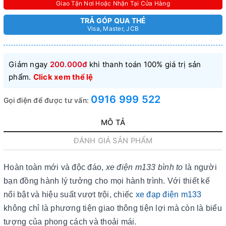
Giao Tận Nơi Hoặc Nhận Tại Cửa Hàng
TRẢ GÓP QUA THẺ
Visa, Master, JCB
Giảm ngay
200.000đ
khi thanh toán 100% giá trị sản
phẩm.
Click xem thể lệ
0916 999 522
Gọi điện để được tư vấn:
MÔ TẢ
ĐÁNH GIÁ SẢN PHẨM
Hoàn toàn mới và độc đáo,
xe điện m133 bình to
là người
bạn đồng hành lý tưởng cho mọi hành trình. Với thiết kế
nổi bật và hiệu suất vượt trội, chiếc
xe đạp điện m133
không chỉ là phương tiện giao thông tiện lợi mà còn là biểu
tượng của phong cách và thoải mái.