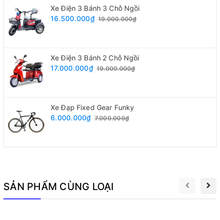
Xe Điện 3 Bánh 3 Chỗ Ngồi
16.500.000₫
19.000.000₫
Với bình điện dung lượng lớn,
xe đạp điện m133
là biểu
Xe Điện 3 Bánh 2 Chỗ Ngồi
tượng của sự đẳng cấp và thời trang. Đặc biệt, khả năng di
17.000.000₫
19.000.000₫
chuyển lên đến 50km chỉ từ một lần sạc làm cho nó trở
thành sự kết hợp tuyệt vời giữa hiệu suất và tiết kiệm năng
Xe Đạp Fixed Gear Funky
lượng.
6.000.000₫
7.000.000₫
SẢN PHẨM CÙNG LOẠI