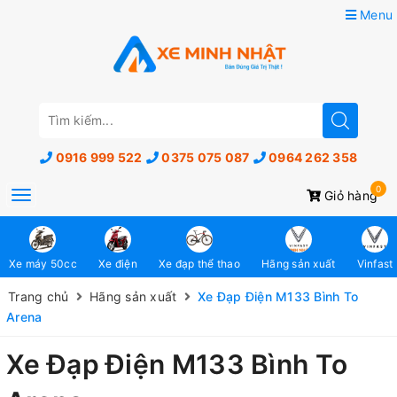
Menu
0916 999 522
0375 075 087
0964 262 358
0
Toggle
Giỏ hàng
navigation
Xe máy 50cc
Xe điện
Xe đạp thể thao
Hãng sản xuất
Vinfast
Trang chủ
Hãng sản xuất
Xe Đạp Điện M133 Bình To
Arena
Xe Đạp Điện M133 Bình To