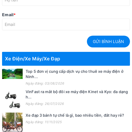
Email
*
GỬI BÌNH LUẬN
Xe Điện/Xe Máy/Xe Đạp
Top 5 đơn vị cung cấp dịch vụ cho thuê xe máy điện ở
Ninh...
Ngày đăng: 03/08/2026
VinFast ra mắt bộ đôi xe máy điện Kinet và Kyo: đa dạng
h...
Ngày đăng: 26/07/2026
Xe đạp 3 bánh tự chế là gì, bao nhiêu tiền, đắt hay rẻ?
Ngày đăng: 11/11/2025