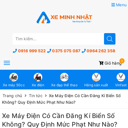
Menu
0916 999 522
0375 075 087
0964 262 358
0
Toggle
Giỏ hàng
navigation
Xe máy 50cc
Xe điện
Xe đạp thể thao
Hãng sản xuất
Vinfast
Trang chủ
Tin tức
Xe Máy Điện Có Cần Đăng Kí Biển Số
Không? Quy Định Mức Phạt Như Nào?
Xe Máy Điện Có Cần Đăng Kí Biển Số
Không? Quy Định Mức Phạt Như Nào?