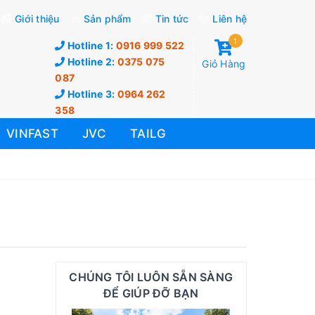
Giới thiệu
Sản phẩm
Tin tức
Liên hệ
1
Hotline 1:
0916 999 522
Hotline 2:
0375 075
Giỏ Hàng
087
Hotline 3:
0964 262
358
VINFAST
JVC
TAILG
CHÚNG TÔI LUÔN SẴN SÀNG
ĐỂ GIÚP ĐỠ BẠN