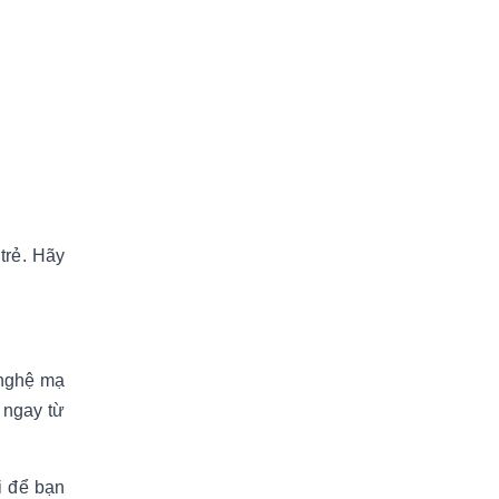
trẻ. Hãy
 nghệ mạ
c ngay từ
i để bạn