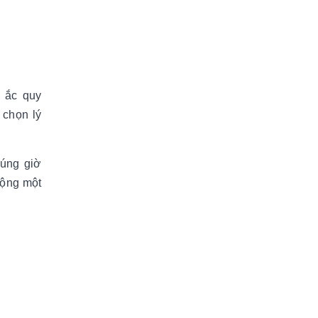
ị ắc quy
 chọn lý
đúng giờ
động một