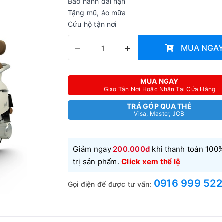
Bảo hành dài hạn
Tặng mũ, áo mữa
Cứu hộ tận nơi
–
+
MUA NGA
MUA NGAY
Giao Tận Nơi Hoặc Nhận Tại Cửa Hàng
TRẢ GÓP QUA THẺ
Visa, Master, JCB
Giảm ngay
200.000đ
khi thanh toán 100%
trị sản phẩm.
Click xem thể lệ
0916 999 522
Gọi điện để được tư vấn: