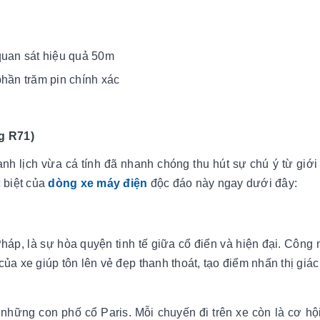
quan sát hiệu quả 50m
 phần trăm pin chính xác
lg R71)
nh lịch vừa cá tính đã nhanh chóng thu hút sự chú ý từ giới 
c biệt của
dòng xe máy điện
độc đáo này ngay dưới đây:
háp, là sự hòa quyện tinh tế giữa cổ điển và hiện đại. Công
 của xe giúp tôn lên vẻ đẹp thanh thoát, tạo điểm nhấn thị giá
hững con phố cổ Paris. Mỗi chuyến đi trên xe còn là cơ hộ