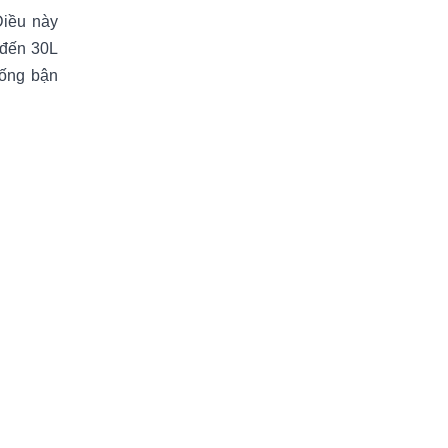
Điều này
 đến 30L
sống bận