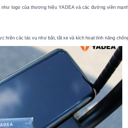
 đáo như logo của thương hiệu YADEA và các đường viền mạn
 hiện các tác vụ như bật, tắt xe và kích hoạt tính năng chốn