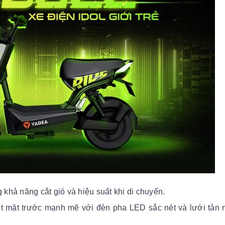
 khả năng cắt gió và hiệu suất khi di chuyển.
t mặt trước mạnh mẽ với đèn pha LED sắc nét và lưới tản n