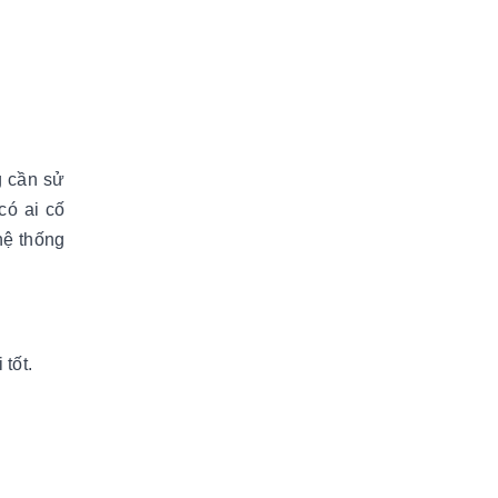
g cần sử
có ai cố
hệ thống
 tốt.