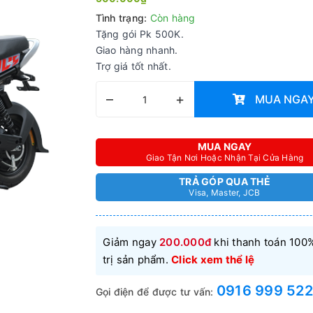
Tình trạng:
Còn hàng
Tặng gói Pk 500K.
Giao hàng nhanh.
Trợ giá tốt nhất.
–
+
MUA NGA
MUA NGAY
Giao Tận Nơi Hoặc Nhận Tại Cửa Hàng
TRẢ GÓP QUA THẺ
Visa, Master, JCB
Giảm ngay
200.000đ
khi thanh toán 100%
trị sản phẩm.
Click xem thể lệ
0916 999 522
Gọi điện để được tư vấn: