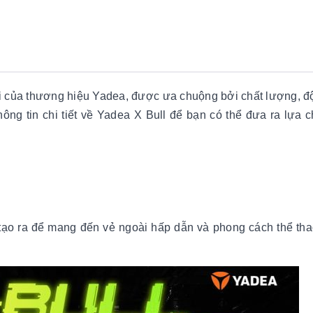
 của thương hiệu Yadea, được ưa chuộng bởi chất lượng, đ
hông tin chi tiết về Yadea X Bull để bạn có thể đưa ra lựa 
tạo ra để mang đến vẻ ngoài hấp dẫn và phong cách thể th