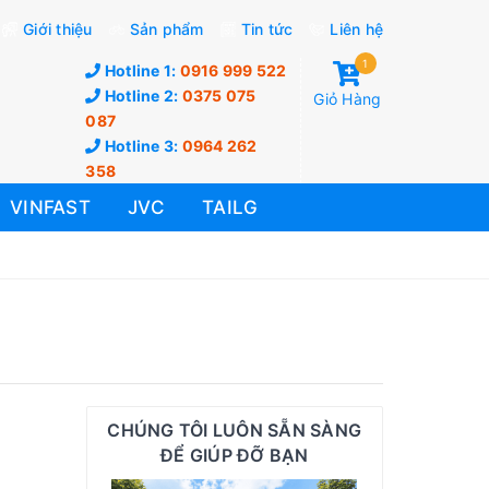
Giới thiệu
Sản phẩm
Tin tức
Liên hệ
1
Hotline 1:
0916 999 522
Hotline 2:
0375 075
Giỏ Hàng
087
Hotline 3:
0964 262
358
VINFAST
JVC
TAILG
CHÚNG TÔI LUÔN SẴN SÀNG
ĐỂ GIÚP ĐỠ BẠN