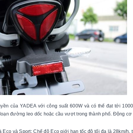
yền của YADEA với công suất 600W và có thể đạt tới 100
 đoạn đường leo dốc hoặc cầu vượt trong thành phố. Động cơ
 Eco và Sport: Chế độ Eco giới hạn tốc độ tối đa là 28km/h, t