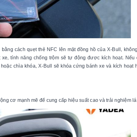
l bằng cách quẹt thẻ NFC lên mặt đồng hồ của X-Bull, khôn
ắt xe, tính năng chống trộm sẽ tự động được kích hoạt. Nếu 
oặc chìa khóa, X-Bull sẽ khóa cứng bánh xe và kích hoạt 
ng cơ mạnh mẽ để cung cấp hiệu suất cao và trải nghiệm lái