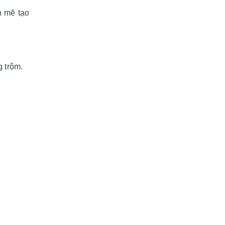
h mẽ tạo
g trộm.