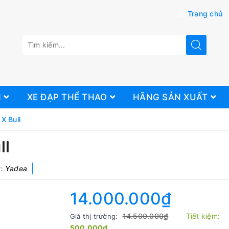
Trang chủ
N
XE ĐẠP THỂ THAO
HÃNG SẢN XUẤT
X Bull
ll
:
Yadea
14.000.000₫
14.500.000₫
Tiết kiệm:
Giá thị trường:
500.000₫