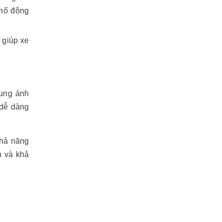
phố đông
 giúp xe
rung ánh
 dễ dàng
khả năng
n và khả