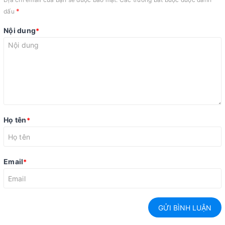
*
dấu
Nội dung
*
Họ tên
*
Email
*
GỬI BÌNH LUẬN