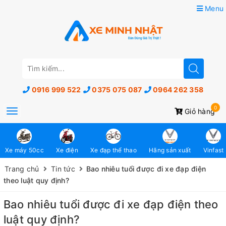
Menu
0916 999 522
0375 075 087
0964 262 358
0
Toggle
Giỏ hàng
navigation
Xe máy 50cc
Xe điện
Xe đạp thể thao
Hãng sản xuất
Vinfast
Trang chủ
Tin tức
Bao nhiêu tuổi được đi xe đạp điện
theo luật quy định?
Bao nhiêu tuổi được đi xe đạp điện theo
luật quy định?