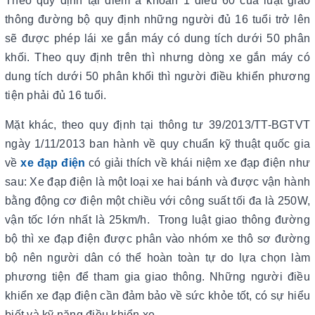
Theo quy định tại điểm a khoản 1 điều 60 của luật giao
thông đường bộ quy định những người đủ 16 tuổi trở lên
sẽ được phép lái xe gắn máy có dung tích dưới 50 phân
khối. Theo quy định trên thì nhưng dòng xe gắn máy có
dung tích dưới 50 phân khối thì người điều khiển phương
tiện phải đủ 16 tuổi.
Mặt khác, theo quy định tại thông tư 39/2013/TT-BGTVT
ngày 1/11/2013 ban hành về quy chuẩn kỹ thuật quốc gia
về
xe đạp điện
có giải thích về khái niệm xe đạp điện như
sau: Xe đạp điện là một loại xe hai bánh và được vận hành
bằng động cơ điện một chiều với công suất tối đa là 250W,
vận tốc lớn nhất là 25km/h. Trong luật giao thông đường
bộ thì xe đạp điện được phân vào nhóm xe thô sơ đường
bộ nên người dân có thể hoàn toàn tự do lựa chọn làm
phương tiện để tham gia giao thông. Những người điều
khiển xe đạp điện cần đảm bảo về sức khỏe tốt, có sự hiểu
biết và kỹ năng điều khiển xe.