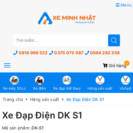
Menu
0916 999 522
0375 075 087
0964 262 358
0
Toggle
Giỏ hàng
navigation
Xe máy 50cc
Xe điện
Xe đạp thể thao
Hãng sản xuất
Vinfast
Trang chủ
Hãng sản xuất
Xe Đạp Điện DK S1
Xe Đạp Điện DK S1
Mã sản phẩm:
DK-S1