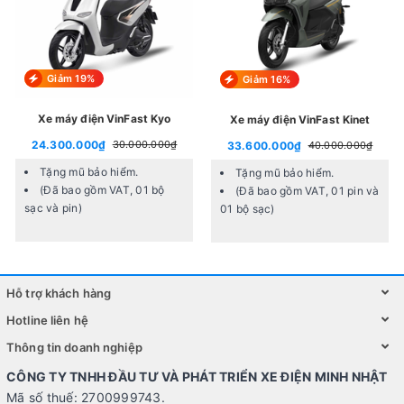
Dưới đây là thông số về xe đạp điện DK S1:
Giảm 19%
Giảm 16%
Kích thước xe
1600x750x350mm
Xe máy điện VinFast Kyo
Xe máy điện VinFast Kinet
24.300.000₫
30.000.000₫
33.600.000₫
40.000.000₫
Chiều cao yên xe
680mm
Tặng mũ bảo hiểm.
Tặng mũ bảo hiểm.
(Đã bao gồm VAT, 01 bộ
(Đã bao gồm VAT, 01 pin và
sạc và pin)
01 bộ sạc)
Đường kính bánh xe
Lốp: 486mm & Vành
Kiểu dáng xe
Xe đạp điện 2 yên
Hỗ trợ khách hàng
Hotline liên hệ
Thông tin doanh nghiệp
Đối tượng
Sinh viên, học sinh, 
CÔNG TY TNHH ĐẦU TƯ VÀ PHÁT TRIỂN XE ĐIỆN MINH NHẬT
Mã số thuế: 2700999743.